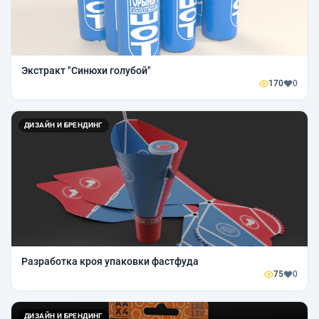
Экстракт "Синюхи голубой"
170
0
ДИЗАЙН И БРЕНДИНГ
Разработка кроя упаковки фастфуда
75
0
ДИЗАЙН И БРЕНДИНГ