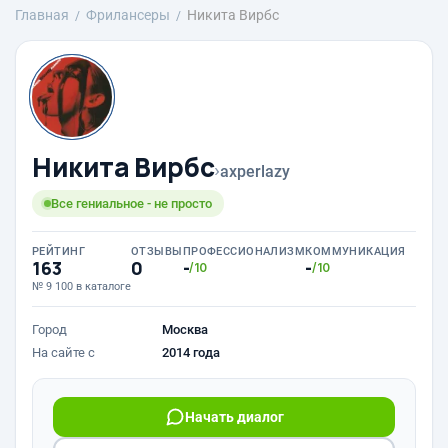
Главная
Фрилансеры
Никита Вирбс
Никита Вирбс
›
axperlazy
Все гениальное - не просто
РЕЙТИНГ
ОТЗЫВЫ
ПРОФЕССИОНАЛИЗМ
КОММУНИКАЦИЯ
163
0
-
-
/10
/10
№ 9 100 в каталоге
Город
Москва
На сайте с
2014 года
Начать диалог