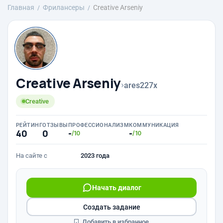
Главная
Фрилансеры
Creative Arseniy
Creative Arseniy
›
ares227x
Creative
РЕЙТИНГ
ОТЗЫВЫ
ПРОФЕССИОНАЛИЗМ
КОММУНИКАЦИЯ
40
0
-
-
/10
/10
На сайте с
2023 года
Начать диалог
Создать задание
Добавить в избранное