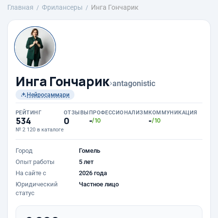
Главная
Фрилансеры
Инга Гончарик
Инга Гончарик
›
antagonistic
Нейросаммари
РЕЙТИНГ
ОТЗЫВЫ
ПРОФЕССИОНАЛИЗМ
КОММУНИКАЦИЯ
534
0
-
-
/10
/10
№ 2 120 в каталоге
Город
Гомель
Опыт работы
5 лет
На сайте с
2026 года
Юридический
Частное лицо
статус