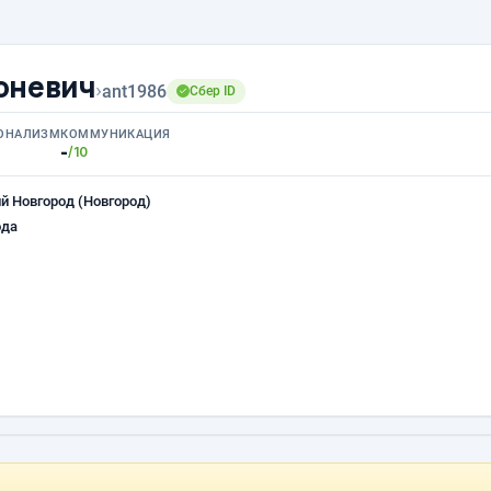
оневич
›
ant1986
Сбер ID
ОНАЛИЗМ
КОММУНИКАЦИЯ
-
/10
й Новгород (Новгород)
ода