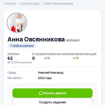
Главная
Фрилансеры
Анна Овсянникова
Анна Овсянникова
›
annows
Нейросаммари
РЕЙТИНГ
ОТЗЫВЫ
ПРОФЕССИОНАЛИЗМ
КОММУНИКАЦИЯ
62
0
-
-
/10
/10
№ 72 013 в каталоге
Город
Нижний Новгород
На сайте с
2023 года
Начать диалог
Создать задание