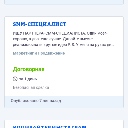
SMM-СПЕЦИАЛИСТ
ИЩУ ПАРТНЁРА- СММ-СПЕЦИАЛИСТА. Один мозг-
хорошо, а два- еще лучше. Давайте вместе
реализовывать крутые идеи P. S. У меня на руках два
текущих проекта, предполагаю, что у вас тоже какой-
Маркетинг и Продвижение
то да должен быть)
Договорная
за 1 день
Безопасная сделка
Опубликовано
7 лет назад
КОПИРАЙТЕР ИНСТАГРАМ