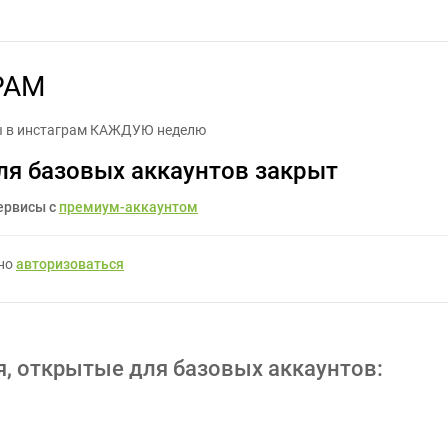
КОПИРАЙТЕР ИНСТАГРАМ - Задание для фрилансеров #1125852
РАМ
 в инстаграм КАЖДУЮ неделю
ля базовых аккаунтов закрыт
ервисы с
премиум-аккаунтом
жно
авторизоваться
я, открытые для базовых аккаунтов: