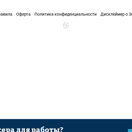
равила
Оферта
Политика конфиденциальности
Дисклеймер о 
ера для работы?