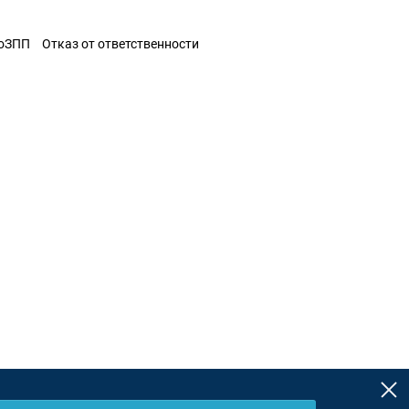
ЗоЗПП
Отказ от ответственности