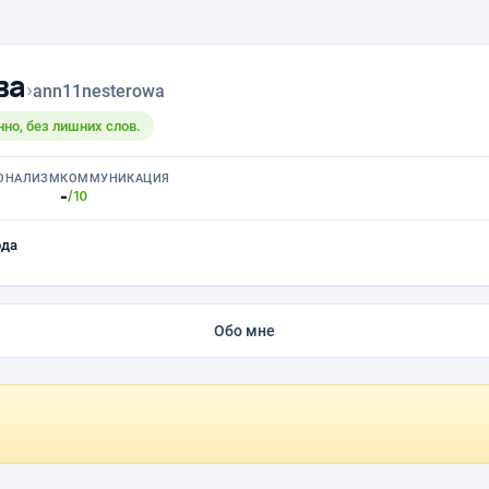
ва
›
ann11nesterowa
но, без лишних слов.
ОНАЛИЗМ
КОММУНИКАЦИЯ
-
/10
ода
Обо мне