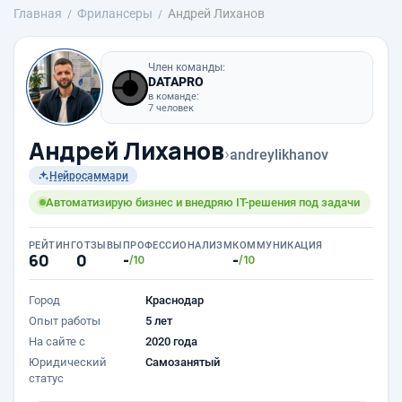
Главная
Фрилансеры
Андрей Лиханов
Член команды:
DATAPRO
в команде:
7 человек
Андрей Лиханов
›
andreylikhanov
Нейросаммари
Автоматизирую бизнес и внедряю IT-решения под задачи
РЕЙТИНГ
ОТЗЫВЫ
ПРОФЕССИОНАЛИЗМ
КОММУНИКАЦИЯ
60
0
-
-
/10
/10
Город
Краснодар
Опыт работы
5 лет
На сайте с
2020 года
Юридический
Самозанятый
статус