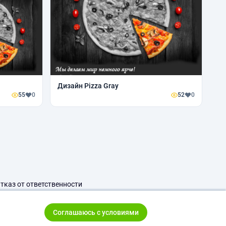
Дизайн Pizza Gray
55
0
52
0
тказ от ответственности
Соглашаюсь с условиями