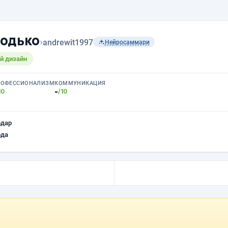
одько
›
andrewit1997
Нейросаммари
й дизайн
РОФЕССИОНАЛИЗМ
КОММУНИКАЦИЯ
-
10
/10
одар
ода