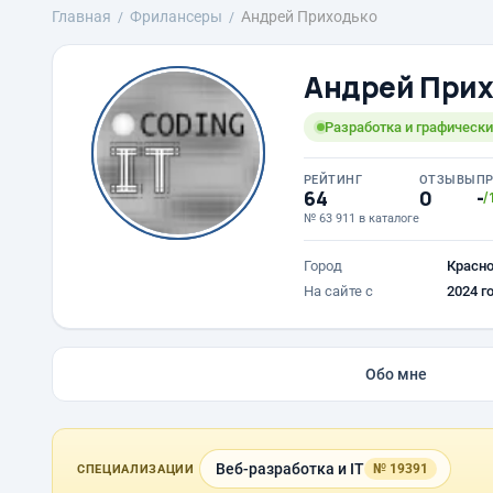
Главная
Фрилансеры
Андрей Приходько
Андрей Прих
Разработка и графически
РЕЙТИНГ
ОТЗЫВЫ
П
64
0
-
/
№ 63 911 в каталоге
Город
Красн
На сайте с
2024 г
Обо мне
Веб-разработка и IT
№ 19391
СПЕЦИАЛИЗАЦИИ