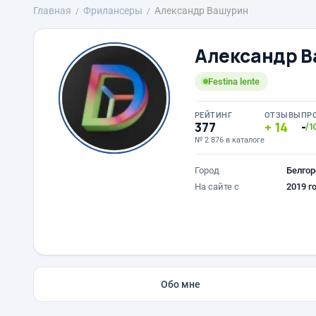
Главная
Фрилансеры
Александр Вашурин
Александр 
Festina lente
РЕЙТИНГ
ОТЗЫВЫ
ПР
377
14
-
/1
№ 2 876 в каталоге
Город
Белгор
На сайте с
2019 г
Обо мне