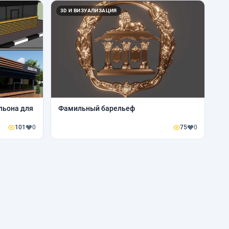
3D И ВИЗУАЛИЗАЦИЯ
льона для
Фамильный барельеф
101
0
75
0