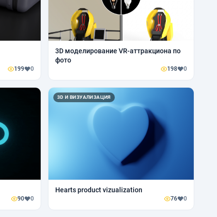
3D моделирование VR-аттракциона по
фото
199
0
198
0
3D И ВИЗУАЛИЗАЦИЯ
Hearts product vizualization
90
0
76
0