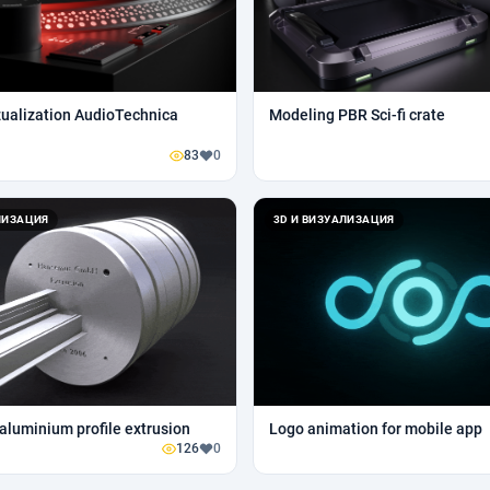
zualization AudioTechnica
Modeling PBR Sci-fi crate
83
0
ЛИЗАЦИЯ
3D И ВИЗУАЛИЗАЦИЯ
aluminium profile extrusion
Logo animation for mobile app
126
0