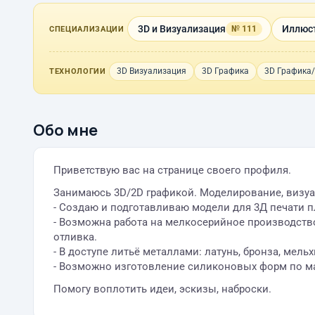
3D и Визуализация
Иллюст
№ 111
СПЕЦИАЛИЗАЦИИ
3D Визуализация
3D Графика
3D Графика
ТЕХНОЛОГИИ
Обо мне
Приветствую вас на странице своего профиля.
Занимаюсь 3D/2D графикой. Моделирование, визуал
- Создаю и подготавливаю модели для 3Д печати п
- Возможна работа на мелкосерийное производство
отливка.
- В доступе литьё металлами: латунь, бронза, мельх
- Возможно изготовление силиконовых форм по м
Помогу воплотить идеи, эскизы, наброски.