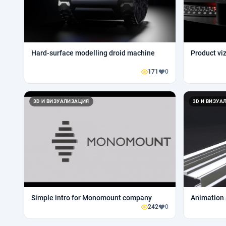
Hard-surface modelling droid machine
Product vi
171
0
3D И ВИЗУАЛИЗАЦИЯ
3D И ВИЗУА
Simple intro for Monomount company
Animation 
242
0