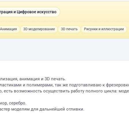
рация и Цифровое искусство
/Анимация
3D моделирование
3D печать
Рисунки и иллюстрации
изация, анимация и 3D печать.
ластиками и полимерами, так же подготавливаю к фрезеровке
, есть возможность осуществить работу полного цикла: моде
иор, серебро.
астер моделям для дальнейшей отливки.