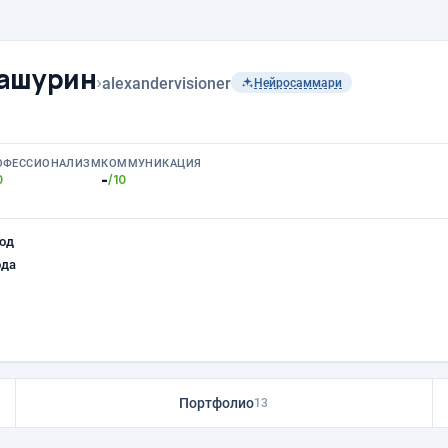
Вашурин
›
alexandervisioner
Нейросаммари
ОФЕССИОНАЛИЗМ
КОММУНИКАЦИЯ
-
0
/10
од
ода
Портфолио
13