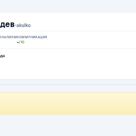
едев
›
akulko
ОНАЛИЗМ
КОММУНИКАЦИЯ
-
/10
ода