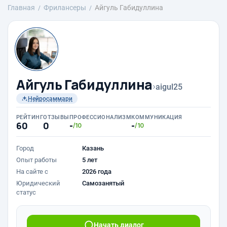
Главная
Фрилансеры
Айгуль Габидуллина
Айгуль Габидуллина
›
aigul25
Нейросаммари
РЕЙТИНГ
ОТЗЫВЫ
ПРОФЕССИОНАЛИЗМ
КОММУНИКАЦИЯ
60
0
-
-
/10
/10
Город
Казань
Опыт работы
5 лет
На сайте с
2026 года
Юридический
Самозанятый
статус
Начать диалог