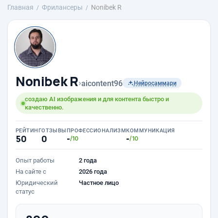
Главная
Фрилансеры
Nonibek R
Nonibek R
›
aicontent96
Нейросаммари
создаю AI изображения и для контента быстро и
качественно.
РЕЙТИНГ
ОТЗЫВЫ
ПРОФЕССИОНАЛИЗМ
КОММУНИКАЦИЯ
50
0
-
-
/10
/10
Опыт работы
2 года
На сайте с
2026 года
Юридический
Частное лицо
статус