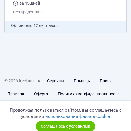
спорные вопросы истории, идеологии, политики и
за 15 дней
некоторых исторических личностей, которые могут
Без предоплаты
вызвать негативные ассоциации с нашей...
Обновлено
12 лет назад
© 2026 freelance.ru
Сервисы
Помощь
Поиск
Правила
Оферта
Политика конфиденциальности
Дисклеймер о ЗоЗПП
Отказ от ответственности
Продолжая пользоваться сайтом, вы соглашаетесь с
условиями
использования файлов cookie
Соглашаюсь с условиями