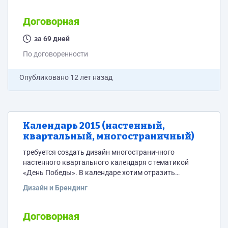
Договорная
за 69 дней
По договоренности
Опубликовано
12 лет назад
Календарь 2015 (настенный,
квартальный, многостраничный)
требуется создать дизайн многостраничного
настенного квартального календаря с тематикой
«День Победы». В календаре хотим отразить
признательность ветеранам за их вклад в Победу. ПО
Дизайн и Брендинг
ВОЗМОЖНОСТИ "привязать" к этому завод
"Станкомаш" и Челябинск, который во время войны
называли Танкоград, где было производство танков,
Договорная
«Катюш» и боеприпасов. Не хотелось бы затрагивать