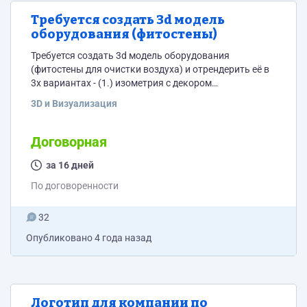
Требуется создать 3d модель
оборудования (фитостены)
Требуется создать 3d модель оборудования
(фитостены для очистки воздуха) и отрендерить её в
3х вариантах - (1.) изометрия с декором
издеревянных горизонтальных реек сс установенным
3D и Визуализация
32"ТВ, (2.) без декора и (3.) "взорванная" сборка для
демонстрации сновных узлов (вентиляторы и
воздуховоды, вода и трубки на панели, панели-
Договорная
жалюзи из мха, фитостветодиодные ленты)
Фитостена это шкаф с жалюзями-полками, на
за 16 дней
которых растёт мох, каждая плоскость жалюзи
По договоренности
подсвечивается светодиодной...
32
Опубликовано
4 года назад
Логотип для компании по