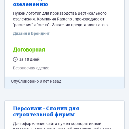
озеленению
Нужен логотип для производства Вертикального
озеленения. Компания Rasteno , производное от
"растения" и "стена" . Заказчик представляет это в
виде каллиграфии и расшифровки - "стены из
Дизайн и Брендинг
растений". Но ... хочется увидеть и другой вариант. .
Варианты на "Rasteno-logo-3" , набранные
декор.шрифтами не годятся. Ближе всех к
Договорная
"попаданию" выделенные чёрным варианты. . 2
варианта текстовых лого (отдельными jpg) - то что
за 10 дней
понравилось
Безопасная сделка
Опубликовано
8 лет назад
Персонаж - Слоник для
строительной фирмы
Для оформления сайта нужен корпоративный