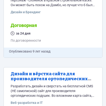
персонаж - слонёнок в красной строительной каске.
Он может быть похож на Дамбо, но лучше что б был
похож на логотип и в синей цветовой гамме ( логотип
Дизайн и Брендинг
во вложении). Персонаж в статике. Изобразить на
прозрачном фоне следующие действия: - Бежит -
ловит бабочек - стоя смотрит вперёд-вверх - сидя на
Договорная
полу смотрит вперёд-вверх - чинит/ковыряет что-то
на полу...
за 24 дня
По договоренности
Опубликовано
9 лет назад
Дизайн и вёрстка сайта для
производителя ортопедических
подушек "Фабрика снов"
Разработать дизайн и сверстать на бесплатной CMS
(НЕ самописной) сайт для производителя
ортопедических подушек. Во вложении карта сайта,
пример расположения навигационных блоков и
Веб-разработка и IT
логотип.