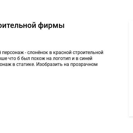
аж - Слоник для строительной фирмы - Задание для фрилансеров 
роительной фирмы
персонаж - слонёнок в красной строительной
ше что б был похож на логотип и в синей
сонаж в статике. Изобразить на прозрачном