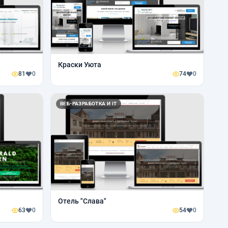
Краски Уюта
81
0
74
0
ВЕБ-РАЗРАБОТКА И IT
Отель "Слава"
63
0
54
0