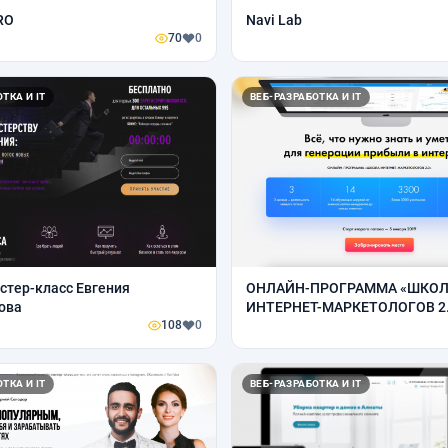
RO
Navi Lab
70
0
ТКА И IT
ВЕБ-РАЗРАБОТКА И IT
стер-класс Евгения
ОНЛАЙН-ПРОГРАММА «ШКО
ова
ИНТЕРНЕТ-МАРКЕТОЛОГОВ 2
108
0
ТКА И IT
ВЕБ-РАЗРАБОТКА И IT