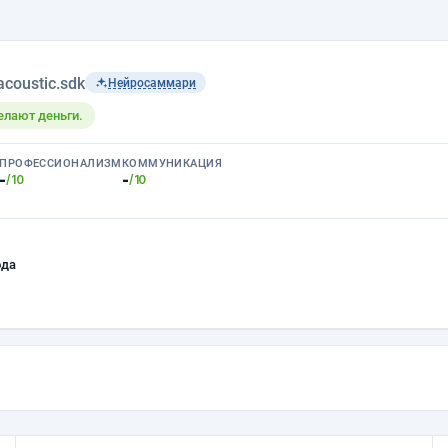
acoustic.sdk
Нейросаммари
елают деньги.
ПРОФЕССИОНАЛИЗМ
КОММУНИКАЦИЯ
-
-
/10
/10
ода