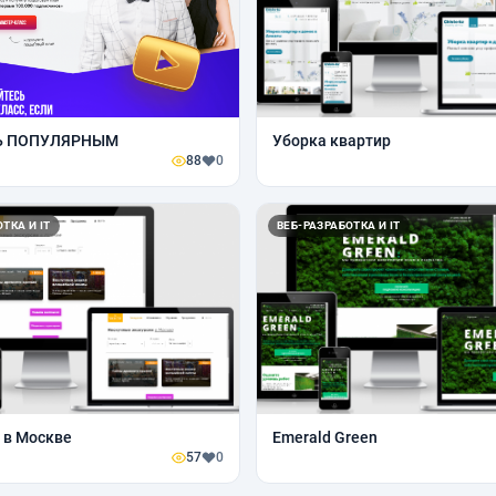
ТЬ ПОПУЛЯРНЫМ
Уборка квартир
88
0
ТКА И IT
ВЕБ-РАЗРАБОТКА И IT
 в Москве
Emerald Green
57
0