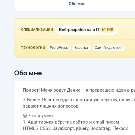
Обо мне
Веб-разработка и IT
№ 948
СПЕЦИАЛИЗАЦИИ
WordPress
Верстка
Сайт "под ключ"
ТЕХНОЛОГИИ
Обо мне
Привет! Меня зовут Денис – я превращаю идеи в 
⚡️ Более 15 лет создаю адаптивную вёрстку, пишу к
задают лишних вопросов.
💻 Что я умею:
1. Адаптивная вёрстка сайтов и email-писем
HTML5, CSS3, JavaScript, jQuery, Bootstrap, Flexbox