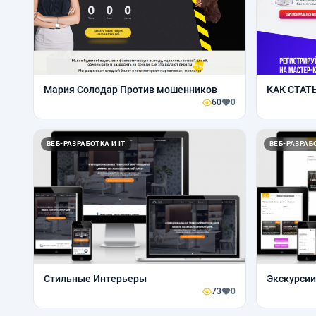
Мария Солодар Против мошенников
КАК СТА
60
0
ВЕБ-РАЗРАБОТКА И IT
ВЕБ-РАЗРАБО
Стильные Интерьеры
Экскурсии
73
0