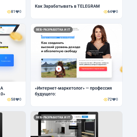
Как Зарабатывать в TELEGRAM
81
0
64
0
ВЕБ-РАЗРАБОТКА И IT
ЛА
«Интернет-маркетолог» — профессия
.0»
будущего:
58
0
72
0
ВЕБ-РАЗРАБОТКА И IT