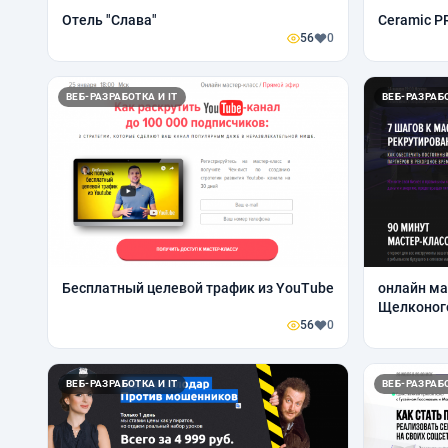
Отель "Слава"
Ceramic P
56
0
ВЕБ-РАЗРАБОТКА И IT
ВЕБ-РАЗРАБО
Бесплатный целевой трафик из YouTube
онлайн ма
Щелконог
56
0
ВЕБ-РАЗРАБОТКА И IT
ВЕБ-РАЗРАБО