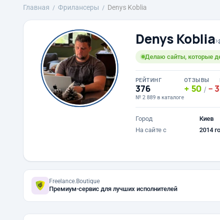
Главная
Фрилансеры
Denys Koblia
Denys Koblia
›
Делаю сайты, которые д
РЕЙТИНГ
ОТЗЫВЫ
376
50
3
/
№ 2 889 в каталоге
Город
Киев
На сайте с
2014 г
Freelance.Boutique
Премиум-сервис для лучших исполнителей