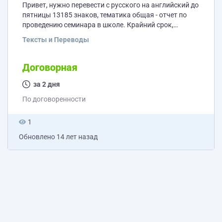
Привет, нужно перевести с русского на английский до
пятницы 13185 знаков, тематика общая - отчет по
проведению семинара в школе. Крайний срок,
пятница, 13.00 до 12 дня. Пожалуйста, предлагайте
Тексты и Переводы
ваши цены за этот объем. Оплата по безналу на счет
вашего ИП (желательно) или электронными
деньгами, также возможен перевод на ваш личный
Договорная
банковский счет.
за 2 дня
По договоренности
1
Обновлено
14 лет назад