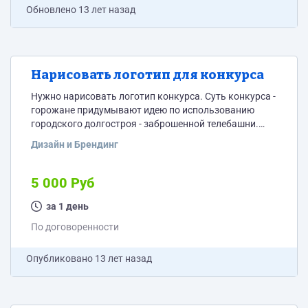
Обновлено
13 лет назад
Нарисовать логотип для конкурса
Нужно нарисовать логотип конкурса. Суть конкурса -
горожане придумывают идею по использованию
городского долгостроя - заброшенной телебашни.
Башня построена так давно, что стала сама по себе
Дизайн и Брендинг
символом города. Эскизы нужны сегодня, 22.04 в
течение 4-5 часов, дорабатывать согласованные
варианты можно в течение 2-3 рабочих дней.
5 000 Руб
за 1 день
По договоренности
Опубликовано
13 лет назад