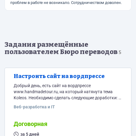
проблем в работе не возникало. Сотрудничеством доволен.
Задания размещённые
пользователем Бюро переводов
5
Настроить сайт на вордпрессе
Добрый день, есть сайт на вордпрессе
www.handmadetour.ru, на который натянута тема
Koleos. Необходимо сделать следующие доработки: 1.
Уменьшить шрифт в заголовке где сейчас написано
Веб-разработка и IT
"Путешествуем самостоятельно" на 2 пункта 2.
Наполнить верхнее меню и объяснить мне как это
делать в дальнейшем по следующей схеме: Главная
Договорная
Страны Турция Алания Стамбул Невшехир Франция
Тайланд О проекте Контакты 2. Когда заходишь на
за 5 дней