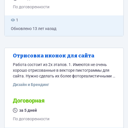
любую страницу по ссылке из...
По договоренности
1
Обновлено
13 лет назад
Отрисовка иконок для сайта
Работа состоит из 2х этапов. 1. Имеются не очень
хорошо отрисованные в векторе пиктограммы для
сайта. Нужно сделать их более фотореалистичными -
проработать блики, градиенты и тд. Таких иконок 7
Дизайн и Брендинг
штук. Исходное состояние видно в приложенном
файле. Оригиналы растровых изображений с
которых делался этот вектор и к которым его
Договорная
максимально надоприблизить можно увидеть тут
www.uralbti.ru (в нижней половине страницы),
за 5 дней
Исходники для доработки:
По договоренности
http://files.mail.ru/BDE6F5CAE09549B2A42A67748C432DB5
2....