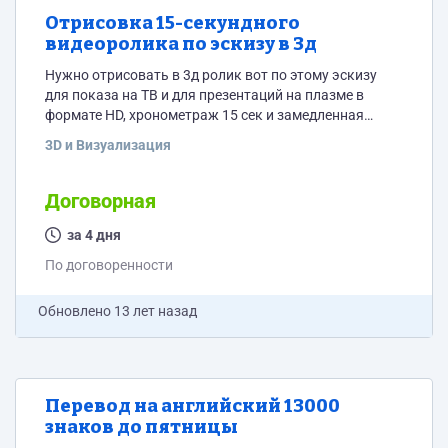
Отрисовка 15-секундного
видеоролика по эскизу в 3д
Нужно отрисовать в 3д ролик вот по этому эскизу
для показа на ТВ и для презентаций на плазме в
формате HD, хронометраж 15 сек и замедленная
версия хронометражом 21 сек. Ссылка на эскиз:
3D и Визуализация
http://files.mail.ru/2084D60C666C432EB2763DF2B693D176
От вас - только анимация, без звука. Пожалуйста,
сообщите вашу стоимость и сроки выполнения этой
Договорная
работы и дайте ссылку на ваше портфолио.
за 4 дня
По договоренности
Обновлено
13 лет назад
Перевод на английский 13000
знаков до пятницы