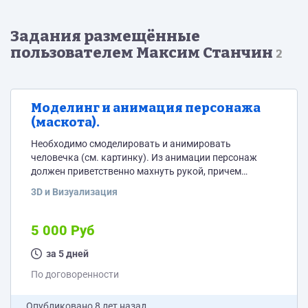
Задания размещённые
пользователем Максим Станчин
2
Моделинг и анимация персонажа
(маскота).
Необходимо смоделировать и анимировать
человечка (см. картинку). Из анимации персонаж
должен приветственно махнуть рукой, причем
движение кисти должно быть синхронизировано для
3D и Визуализация
цикличного повтора. Сетку достаточно в low-poly,
поза статичная (т.е. анимироваться будет только
рука). Отдельный вопрос как делать спецодежду -
5 000 Руб
либо текстурой, либо геометрией по mat id. Но это
обсудим. Длина секвенции 30-40 кадров. Важно!
за 5 дней
Проект необходимо сдать в пн к 12:00 (10 сентября).
По договоренности
Опубликовано
8 лет назад