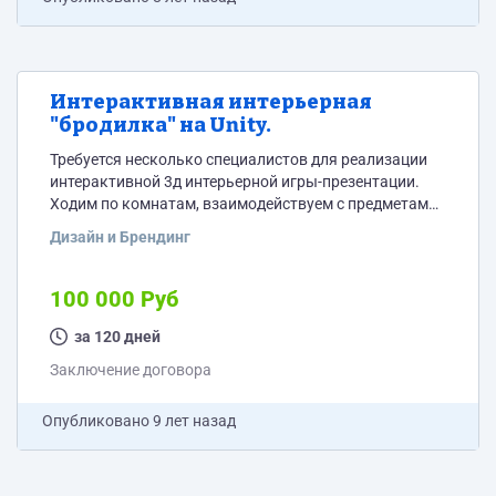
Интерактивная интерьерная
"бродилка" на Unity.
Требуется несколько специалистов для реализации
интерактивной 3д интерьерной игры-презентации.
Ходим по комнатам, взаимодействуем с предметами
и возможно с другими игроками (мультиплеер до 8
Дизайн и Брендинг
человек). Концепт игры на стадии создания, других
деталей пока нет. Нужны: 1. Программист на Unity.
Задачи - создание сцены в Unity (импорт моделей,
100 000 Руб
шейдинг, текстурирование, итп), программирование
взаимодействия объектов, реализация клиент-
за 120 дней
серверного кода (мультиплеер). 2. Гейм-дизайнер.
Заключение договора
Задачи - Разработка сценария, взаимодействия
игроков,...
Опубликовано
9 лет назад