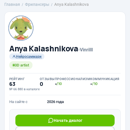
Главная
Фрилансеры
Anya Kalashnikova
Anya Kalashnikova
›
Vinrilll
Нейросаммари
3D artist
РЕЙТИНГ
ОТЗЫВЫ
ПРОФЕССИОНАЛИЗМ
КОММУНИКАЦИЯ
63
0
-
-
/10
/10
№ 66 880 в каталоге
На сайте с
2026 года
Начать диалог