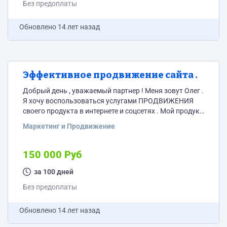
Без предоплаты
Обновлено
14 лет назад
Эффективное продвижение сайта .
Добрый день , уважаемый партнер ! Меня зовут Олег .
Я хочу воспользоваться услугами ПРОДВИЖЕНИЯ
своего продукта в интернете и соцсетях . Мой продукт
– разработка коуч-сессия по Достижению Цели .
Маркетинг и Продвижение
Нужно : привлечь внимание клиентов и получить
реальные заказы . Цена : бартер на мою услугу + % от
сделки . На данный момент готов отдавать до 30% с
150 000 Руб
каждого клиента . Стоимость...
за 100 дней
Без предоплаты
Обновлено
14 лет назад