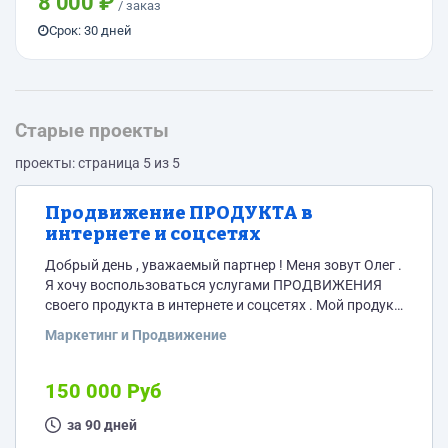
8 000 ₽
/ заказ
Отзыв должен быть...
Срок: 30 дней
Старые проекты
проекты: страница 5 из 5
Продвижение ПРОДУКТА в
интернете и соцсетях
Добрый день , уважаемый партнер ! Меня зовут Олег .
Я хочу воспользоваться услугами ПРОДВИЖЕНИЯ
своего продукта в интернете и соцсетях . Мой продукт
– разработка коуч-сессия по Достижению Цели .
Маркетинг и Продвижение
Нужно : привлечь внимание клиентов и получить
реальные заказы . Цена : бартер на мою услугу + % от
сделки . На данный момент готов отдавать до 30% с
150 000 Руб
каждого клиента . Стоимость...
за 90 дней