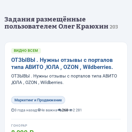
Задания размещённые
пользователем Олег Краюхин
203
ВИДНО ВСЕМ
ОТЗЫВЫ . Нужны отзывы с порталов
типа АВИТО ,ЮЛА , OZON , Wildberries.
ОТЗЫВЫ . Нужны отзывы с порталов типа АВИТО
,ЮЛА , OZON , Wildberries.
Маркетинг и Продвижение
Нужны хорошие положительные ОТЗЫВЫ с
обязательной регистрацией на портале .
3 года назад
Не важна
268
2 281
Отзыв должен пройти модерацию .
Оплата за отзыв проводится после ее появления
ГОНОРАР
на портале .