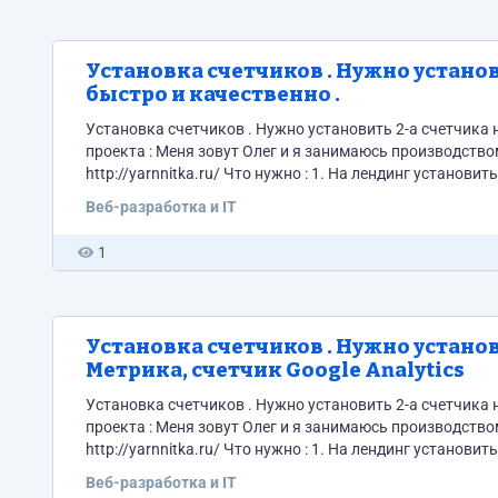
Установка счетчиков . Нужно установ
быстро и качественно .
Установка счетчиков . Нужно установить 2-а счетчика на лендинг . Стоимость : 1000рублей Срок выполнен
проекта : Меня зовут Олег и я занимаюсь производством целебной пряжи из собачьей шерсти . Недавно сделал лендинг
http://yarnnitka.ru/ Что нужно : 1. На лендинг установить счетчик Яндекс Метрика и прописать цели 2. На лендинг установить
счетчик Google Analytics и прописать цели Пиши
Веб-разработка и IT
1
Установка счетчиков . Нужно установ
Метрика, счетчик Google Analytics
Установка счетчиков . Нужно установить 2-а счетчика на лендинг . Стоимость : 1000рублей Срок выполнен
проекта : Меня зовут Олег и я занимаюсь производством целебной пряжи из собачьей шерсти . Недавно сделал лендинг
http://yarnnitka.ru/ Что нужно : 1. На лендинг установить счетчик Яндекс Метрика и прописать цели 2. На лендинг установить
счетчик Google Analytics и прописать цели
Веб-разработка и IT