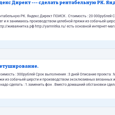
ндекс Директ ПОИСК . Стоимость : 20 000рублей Срок
http://www.livemaster.ru/masterpr Что нужно : Сделать рентабельную рекламную кампанию Яндекс – Директ ПОИСК ....
Ретуширование.
яжи из собачьей шерсти и производством эксклюзивных вязанных 
ю сетку Шрифт какой-то готический +...