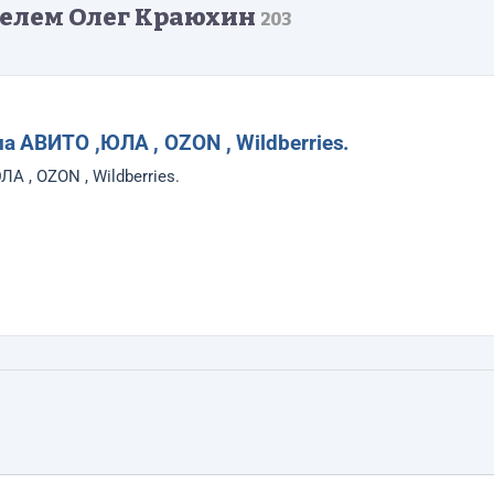
телем Олег Краюхин
203
АВИТО ,ЮЛА , OZON , Wildberries.
 , OZON , Wildberries.
ной регистрацией на портале .
портале .