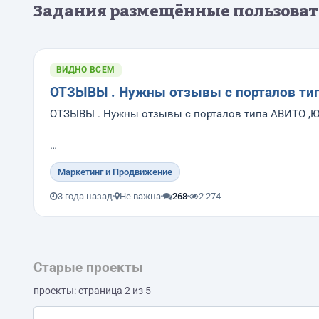
Задания размещённые пользова
ВИДНО ВСЕМ
ОТЗЫВЫ . Нужны отзывы с порталов типа 
ОТЗЫВЫ . Нужны отзывы с порталов типа АВИТО ,ЮЛА
Нужны хорошие положительные ОТЗЫВЫ с обязатель
Маркетинг и Продвижение
Отзыв должен пройти модерацию .
Оплата за отзыв проводится после ее появления на 
3 года назад
Не важна
268
2 274
Отзыв должен быть...
Старые проекты
проекты: страница 2 из 5