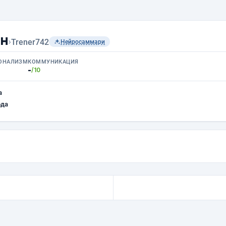
ин
›
Trener742
Нейросаммари
ОНАЛИЗМ
КОММУНИКАЦИЯ
-
/10
а
ода