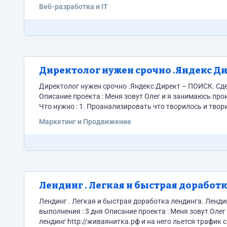
устройствах корректным. Т.е. при просмотре...
Веб-разработка и IT
Директолог нужен срочно .Яндекс Ди
Директолог нужен срочно .Яндекс Директ – ПОИСК. Сделать прибыльную РК. Стоимость : 8
Описание проекта : Меня зовут Олег и я занимаюсь производством целебной пряжи из собачьей шерсти . http://живаянитка.рф
Что нужно : 1. Проанализировать что творилось и творится с рекламными кампаниями на аккаунте Аккаунту год . Начало работы
с марта 2017года . Дать заключение по статистике . Сам
Маркетинг и Продвижение
Лендинг . Легкая и быстрая доработк
Лендинг . Легкая и быстрая доработка лендинга. Лендинг . Легкая и быстрая доработка лендинга. Стоимость : 1000рублей Срок
выполнения : 3 дня Описание проекта : Меня зовут Олег и я занимаюсь производством целебной пряжи из собачьей шерсти . Есть
лендинг http://живаянитка.рф и на него льется трафик с Яндекса 1. Сделать отображение лендинга на всех устройствах