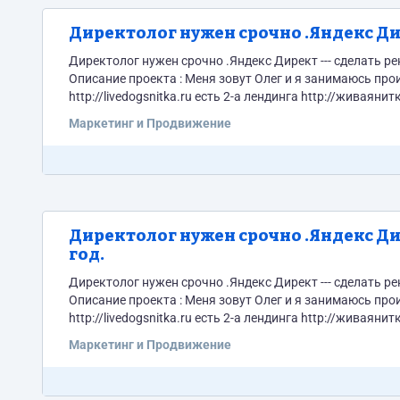
Директолог нужен срочно .Яндекс Дир
Директолог нужен срочно .Яндекс Директ --- сделать рентабельную РК. Стоимость : 200 000рублей
Описание проекта : Меня зовут Олег и я занимаюсь производством целебной пряжи из собачьей шерсти . У меня есть сайт
http://livedogsnitka.ru есть 2-а лендинга http://живаянитка.рф http://yarnnitka.ru/ есть основной интернет-магазин
http://www.livemaster.ru/masterpr Что нужно : Сделать Рекламу в Яндексе рентабельной Рентабельность может заключаться в 2-х
Маркетинг и Продвижение
показателях ROI больше...
Директолог нужен срочно .Яндекс Дир
год.
Директолог нужен срочно .Яндекс Директ --- сделать рентабельную РК. Стоимость : 200 000рублей
Описание проекта : Меня зовут Олег и я занимаюсь производством целебной пряжи из собачьей шерсти . У меня есть сайт
http://livedogsnitka.ru есть 2-а лендинга http://живаянитка.рф http://yarnnitka.ru/ есть основной интернет-магазин
http://www.livemaster.ru/masterpr Что нужно : Сделать Рекламу в Яндексе рентабельной Рентабельность может заключаться в 2-х
Маркетинг и Продвижение
показателях ROI больше...