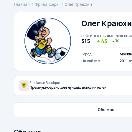
Главная
Фрилансеры
Олег Краюхин
Олег Краюх
РЕЙТИНГ
ОТЗЫВЫ
ПРОФЕССИ
315
43
-
/10
Город
Москв
На сайте с
2011 г
Freelance.Boutique
Премиум-сервис для лучших исполнителей
Обо мне