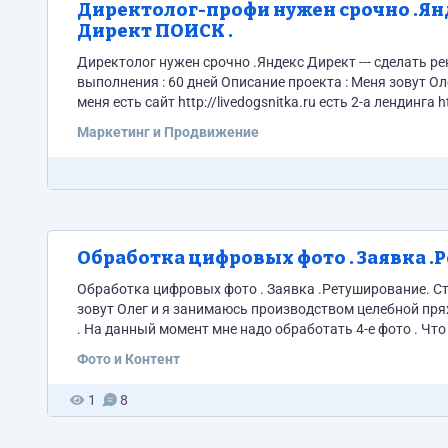
Директолог-профи нужен срочно .Яндекс Директ --- сделать рентабельную РК. Яндекс
Директ ПОИСК .
Директолог нужен срочно .Яндекс Директ --- сделать рентабельную РК. Я
выполнения : 60 дней Описание проекта : Меня зовут Олег и я занимаюсь производством целебной пряжи из собачьей шерсти . У
меня есть сайт http://livedogsnitka.ru есть 2-а лендинга http://живаянитка.рф http://yarnnitka.ru/ есть основной интернет-магазин
Маркетинг и Продвижение
Обработка цифровых фото . Заявка .
Обработка цифровых фото . Заявка .Ретуширование. Стоимость : 300рублей Срок выполнения : 3 дней Описание проекта : Меня
зовут Олег и я занимаюсь производством целебной пр
. На данный момент мне надо обработать 4-е фото . Что надо сделать : 1.заменить фон . Вместо домашний обстановки сделать
зимний лес. 2.поставить защитну
Фото и Контент
1
8