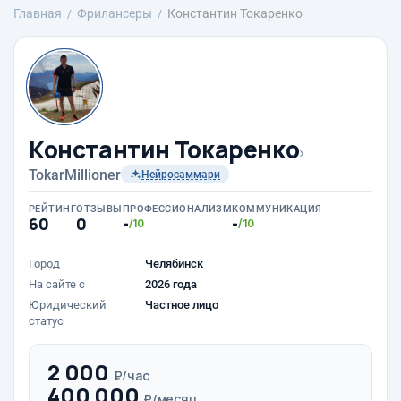
Главная
Фрилансеры
Константин Токаренко
Константин Токаренко
›
TokarMillioner
Нейросаммари
РЕЙТИНГ
ОТЗЫВЫ
ПРОФЕССИОНАЛИЗМ
КОММУНИКАЦИЯ
60
0
-
-
/10
/10
Город
Челябинск
На сайте с
2026 года
Юридический
Частное лицо
статус
2 000
₽/час
400 000
₽/месяц