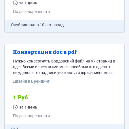
за 1 день
По договоренности
Опубликовано
10 лет назад
Конвертация doc в pdf
Нужно конвертнуть вордовский файл на 97 страниц в
пдф. Всеми известными мне способами это сделать
не удалось, то надписи уезжают, то шрифт меняется,
то структура нарушается. Нужен пдф идентичный
Дизайн и Брендинг
ворду. За какую цену готовы выполнить?
1 Руб
за 1 день
По договоренности