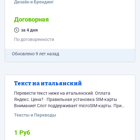
Дизайн и Брендинг
будет стоить? P.S. Перевод есть, интересует только
верстка!
Договорная
за 4 дня
По договоренности
Обновлено
9 лет назад
Текст на итальянский
Перевести текст ниже на итальянский. Оплата
Яндекс. Цена? · Правильная установка SIM-карты
Внимание! Слот поддерживает microSIM-карты. При
установки nanoSIM-карты необходимо использовать
Тексты и Переводы
адаптер во избежание поломки телефона. Не
устанавливайте SIM-адаптер в NanoPhone без
nanoSIM-карты. · Последнюю версию программного
1 Руб
обеспечения можно скачать на сайте www.elari.net