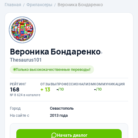
Главная
Фрилансеры
Вероника Бондаренко
Вероника Бондаренко
›
Thesaurus101
Только высококачественные переводы!
РЕЙТИНГ
ОТЗЫВЫ
ПРОФЕССИОНАЛИЗМ
КОММУНИКАЦИЯ
168
13
-
-
/10
/10
№ 8 624 в каталоге
Город
Севастополь
На сайте с
2013 года
Начать диалог