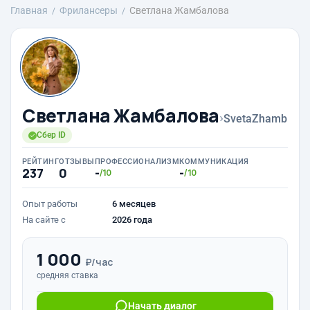
Главная
Фрилансеры
Светлана Жамбалова
Светлана Жамбалова
›
SvetaZhamb
Сбер ID
РЕЙТИНГ
ОТЗЫВЫ
ПРОФЕССИОНАЛИЗМ
КОММУНИКАЦИЯ
237
0
-
-
/10
/10
Опыт работы
6 месяцев
На сайте с
2026 года
1 000
₽/час
средняя ставка
Начать диалог