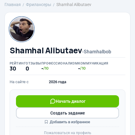
Главная
Фрилансеры
Shamhal Alibutaev
Shamhal Alibutaev
›
Shamhalbob
РЕЙТИНГ
ОТЗЫВЫ
ПРОФЕССИОНАЛИЗМ
КОММУНИКАЦИЯ
30
0
-
-
/10
/10
На сайте с
2026 года
Начать диалог
Создать задание
Добавить в избранное
Пожаловаться на профиль