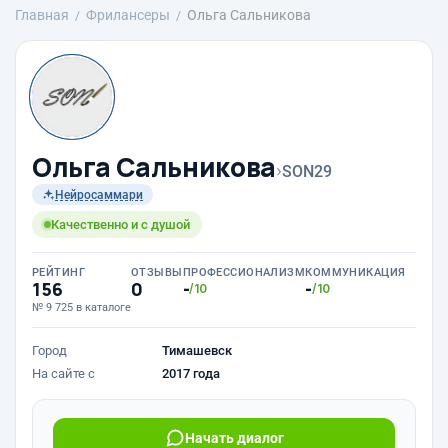
Главная
Фрилансеры
Ольга Сальникова
Ольга Сальникова
›
SON29
Нейросаммари
Качественно и с душой
РЕЙТИНГ
ОТЗЫВЫ
ПРОФЕССИОНАЛИЗМ
КОММУНИКАЦИЯ
156
0
-
-
/10
/10
№ 9 725 в каталоге
Город
Тимашевск
На сайте с
2017 года
Начать диалог