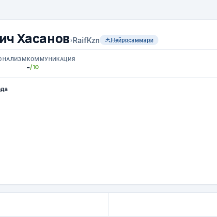
ич Хасанов
›
RaifKzn
Нейросаммари
ОНАЛИЗМ
КОММУНИКАЦИЯ
-
/10
ода