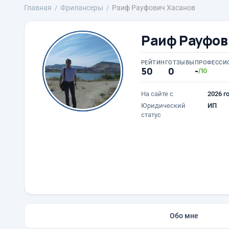
Главная
Фрилансеры
Раиф Рауфович Хасанов
Раиф Рауфов
РЕЙТИНГ
ОТЗЫВЫ
ПРОФЕССИ
50
0
-
/10
На сайте с
2026 г
Юридический
ИП
статус
Обо мне