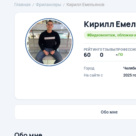
Главная
Фрилансеры
Кирилл Емельянов
Кирилл Емел
Видеомонтаж, обложки и
РЕЙТИНГ
ОТЗЫВЫ
ПРОФЕССИ
60
0
-
/10
Город
Челяб
На сайте с
2025 г
Обо мне
Обо мне