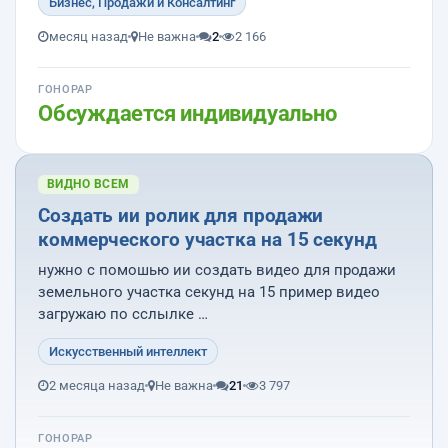
Бизнес, Продажи и Консалтинг
закрытия двух вакансий в фитнес-клуб X-Fit,
Геленджик.
месяц назад
Не важна
2
2 166
Вакансия №1. Менеджер по продажам
ГОНОРАР
Обсуждается индивидуально
Условия для кандидата:
• Удаленная работа.
• Доход...
ВИДНО ВСЕМ
Создать ии ролик для продажи
коммерческого участка на 15 секунд
нужно с помошью ии создать видео для продажи
земельного участка секунд на 15 пример видео
загружаю по сслылке
https://disk.yandex.ru/i/jdOnqcm8CPa0Rg .
Искусственный интеллект
2 месяца назад
Не важна
21
3 797
ГОНОРАР