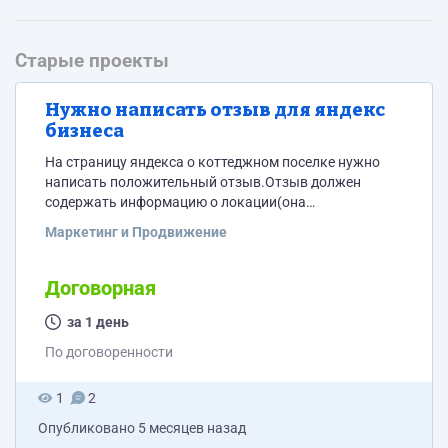
Старые проекты
Нужно написать отзыв для яндекс
бизнеса
На страницу яндекса о коттеджном поселке нужно
написать положительный отзыв.Отзыв должен
содержать информацию о локации(она
действительно отличная)что были-смотрели
Маркетинг и Продвижение
понравился поселок(современная архитектура дома
разной площади) рассматриваем приобретения для
отдыха и сдачи в аренду или переезда на юг,пару слов
Договорная
можно о геленджике который активно развивается о
том что аэропорт работает,прилетели от куда то на
за 1 день
выходные давно хотели дом и вот то что
По договоренности
нужно.Аккаунт должен быть подвержденный...
1
2
Опубликовано
5 месяцев назад