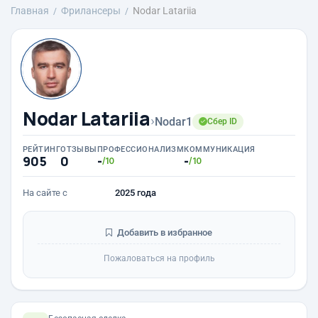
Главная
Фрилансеры
Nodar Latariia
Nodar Latariia
›
Nodar1
Сбер ID
РЕЙТИНГ
ОТЗЫВЫ
ПРОФЕССИОНАЛИЗМ
КОММУНИКАЦИЯ
905
0
-
-
/10
/10
На сайте с
2025 года
Добавить в избранное
Пожаловаться на профиль