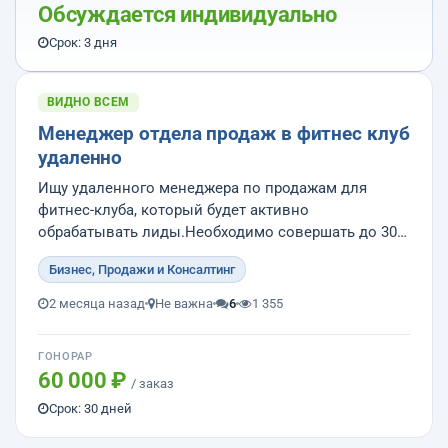
Обсуждается индивидуально
Срок: 3 дня
ВИДНО ВСЕМ
Менеджер отдела продаж в фитнес клуб
удаленно
Ищу удаленного менеджера по продажам для
фитнес-клуба, который будет активно
обрабатывать лиды.Необходимо совершать до 30
звонков в день, включая работу с входящими
Бизнес, Продажи и Консалтинг
лидами и холодный прозвон по оставленным
контактам. Для успешной реализации этого
2 месяца назад
Не важна
6
1 355
задания потребуются следующие навыки: опыт в
продажах...
ГОНОРАР
60 000 ₽
/ заказ
Срок: 30 дней