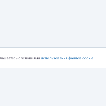
глашаетесь с условиями
использования файлов cookie
Оферта
Политика конфиденциальности
Дисклеймер о ЗоЗПП
О