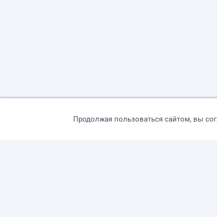
Продолжая пользоваться сайтом, вы со
© 2026 freelance.ru
Сервисы
Помощь
Поиск
Правила