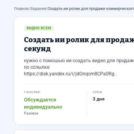
Главная
/
Задания
/
Создать ии ролик для продажи коммерческого 
ВИДНО ВСЕМ
Создать ии ролик для продаж
секунд
нужно с помошью ии создать видео для продажи
по сслылке
https://disk.yandex.ru/i/jdOnqcm8CPa0Rg .
ГОНОРАР
СРОК
3 дня
Обсуждается
индивидуально
Разовое