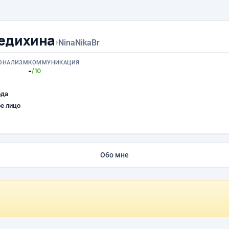
едихина
›
NinaNikaBr
ОНАЛИЗМ
КОММУНИКАЦИЯ
-
/10
ода
е лицо
Обо мне