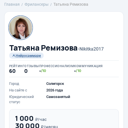
Главная
Фрилансеры
Татьяна Ремизова
Татьяна Ремизова
›
Nikitka2017
Нейросаммари
РЕЙТИНГ
ОТЗЫВЫ
ПРОФЕССИОНАЛИЗМ
КОММУНИКАЦИЯ
60
0
-
-
/10
/10
Город
Солигорск
На сайте с
2026 года
Юридический
Самозанятый
статус
1 000
₽/час
30 000
₽/месяц