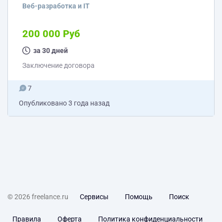
который не боится задать вопросы и высказать свои
Веб-разработка и IT
сомнения. Стек: Python 3.11, FastAPI, Arq, Redis,
RabbitMQ, Docker, PostgreSQL, GitLab CI/CD Удалёнка с
полностью свободным графиком, kanban,
200 000 Руб
микросервисная архитектура, flake8, mypy, black,
возможность развивать devops практики. 3 раза в
за 30 дней
неделю (ПН/СР/ПТ) синкап по задачам в 19:00 на...
Заключение договора
7
Опубликовано
3 года назад
© 2026 freelance.ru
Сервисы
Помощь
Поиск
Правила
Оферта
Политика конфиденциальности