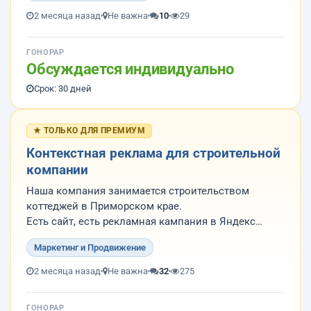
привлечения клиентов на договора подряда на
2 месяца назад
Не важна
10
29
строительство частных домов.
ГОНОРАР
Обсуждается индивидуально
Срок: 30 дней
★ ТОЛЬКО ДЛЯ ПРЕМИУМ
Контекстная реклама для строительной
компании
Наша компания занимается строительством
коттеджей в Приморском крае.
Есть сайт, есть рекламная кампания в Яндекс
Директ.
Маркетинг и Продвижение
1. Нужно перенастроить рекламную кампанию
более эффективно. Готовы выслушать
2 месяца назад
Не важна
32
275
рекомендации относительно бюджета.
2. Открыты к предложениям иного продвижения
ГОНОРАР