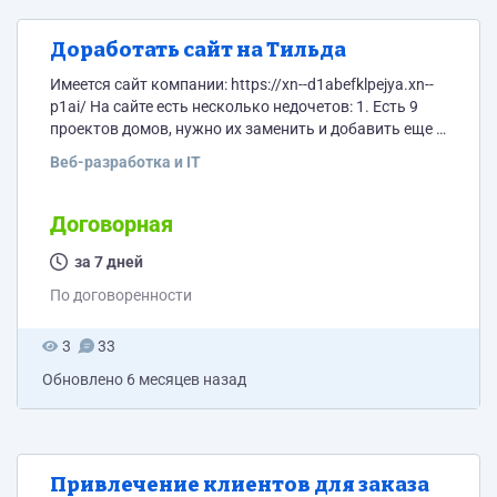
Доработать сайт на Тильда
Имеется сайт компании: https://xn--d1abefklpejya.xn--
p1ai/ На сайте есть несколько недочетов: 1. Есть 9
проектов домов, нужно их заменить и добавить еще 6
по аналогии (итого 15). 2. Поменять адрес офиса
Веб-разработка и IT
компании в разделе Контакты 3. Поменять
электронную почту в разделе Контакты 4. Не
работает кнопка WhatsApp из-за блокировки,
Договорная
соответственно нужно убрать ее либо предложить
какое-то решение проблемы. Все изменения должны
за 7 дней
быть как в версии для...
По договоренности
3
33
Обновлено
6 месяцев назад
Привлечение клиентов для заказа