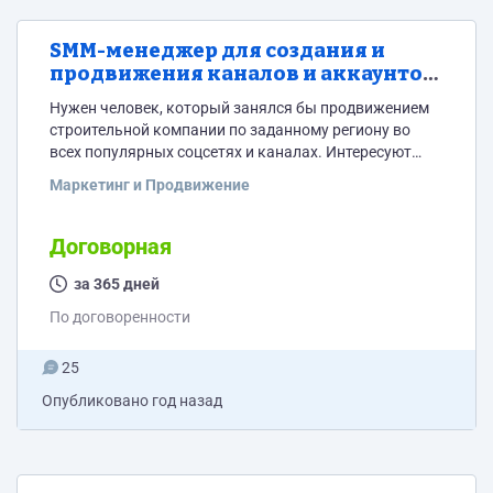
SMM-менеджер для создания и
продвижения каналов и аккаунтов
в соцсетях
Нужен человек, который занялся бы продвижением
строительной компании по заданному региону во
всех популярных соцсетях и каналах. Интересуют
следующие направления: 1. Instagram 2. TikTok 3.
Маркетинг и Продвижение
YouTube канал 4. RuTube канал 5. Telegram канал 6.
VK: ВКонтакте, Одноклассники, Дзен канал Контент
мы будем предоставлять. От Вас требуется
Договорная
оформление страниц и каналов, выкладка постов,
сторис и иных материалов с написанием статей к ним
за 365 дней
(тематических в зависимости...
По договоренности
25
Опубликовано
год назад