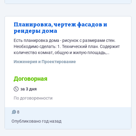
Планировка, чертеж фасадов и
рендеры дома
Есть планировка дома - рисунок с размерами стен.
Необходимо сделать: 1. Технический план. Содержит
количество комнат, общую и жилую площадь,
площадь кухни. Наименование помещений и их
Инженерия и Проектирование
площадь должны быть вписаны внутри плана
помещений с учетом наименований каждого
помещения и разбивки по квадратным метрам. 2.
Договорная
Визуальное изображение. План каждого этажа,
чертеж фасада с четырех сторон, рендеры не менее
за 3 дня
трех штук. Пример визуальных изображений
По договоренности
двухэтажного дома...
8
Опубликовано
год назад