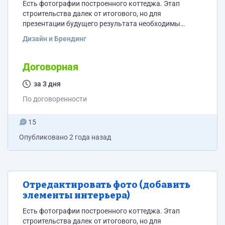
Есть фотографии построенного коттеджа. Этап
строительства далек от итогового, но для
презентации будущего результата необходимы
фотографии финишного состояния дома. Необходимо
Дизайн и Брендинг
сделать модель такого дома на такой же местности,
но добавить окна, входную дверь, стяжку, разводку
электрики, оштукатуривание стен, вводы труб для
Договорная
сантехнических приборов, мебель в санузел (унитаз,
раковина), убрать все лишнее (строительный мусор и
за 3 дня
остатки стройматериалов). Прикрепил несколько
По договоренности
фото для примера. Всего 75 фото...
15
Опубликовано
2 года назад
Отредактировать фото (добавить
элементы интерьера)
Есть фотографии построенного коттеджа. Этап
строительства далек от итогового, но для