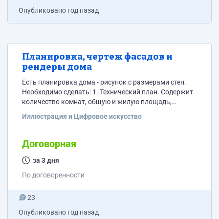
Опубликовано
год назад
Планировка, чертеж фасадов и
рендеры дома
Есть планировка дома - рисунок с размерами стен.
Необходимо сделать: 1. Технический план. Содержит
количество комнат, общую и жилую площадь,
площадь кухни. Наименование помещений и их
Иллюстрация и Цифровое искусство
площадь должны быть вписаны внутри плана
помещений с учетом наименований каждого
помещения и разбивки по квадратным метрам. 2.
Договорная
Визуальное изображение. План каждого этажа,
чертеж фасада с четырех сторон, рендеры не менее
за 3 дня
трех штук. Пример визуальных изображений
По договоренности
двухэтажного дома...
23
Опубликовано
год назад