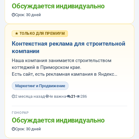
на...
Обсуждается индивидуально
Срок: 30 дней
★ ТОЛЬКО ДЛЯ ПРЕМИУМ
Контекстная реклама для строительной
компании
Наша компания занимается строительством
коттеджей в Приморском крае.
Есть сайт, есть рекламная кампания в Яндекс
Директ.
Маркетинг и Продвижение
1. Нужно перенастроить рекламную кампанию
более эффективно. Готовы выслушать
2 месяца назад
Не важна
21
286
рекомендации относительно бюджета.
2. Открыты к предложениям иного продвижения
ГОНОРАР
на...
Обсуждается индивидуально
Срок: 30 дней