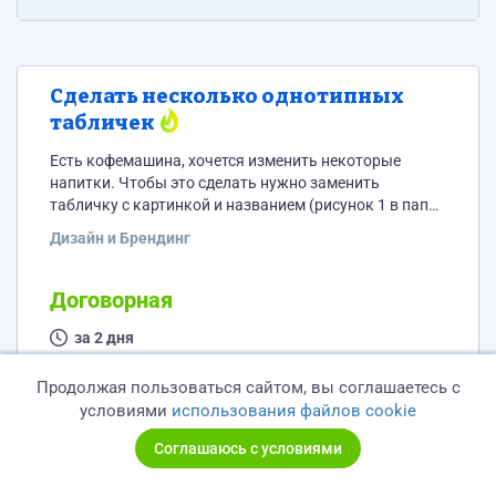
Сделать несколько однотипных
табличек
Есть кофемашина, хочется изменить некоторые
напитки. Чтобы это сделать нужно заменить
табличку с картинкой и названием (рисунок 1 в папке
Образцы). Понимая, что невозможно попасть в цвет
Дизайн и Брендинг
всех табличек, которые остаются без изменений,
пришел к выводу переделать все таблички (картинки
2 и 3 в папке Образцы). Всего их 8, но все
Договорная
однотипные. Основные требования: 1. Цветовые
решения должны быть как в образце (картинки 1...
за 2 дня
Безопасная сделка
Продолжая пользоваться сайтом, вы соглашаетесь с
условиями
использования файлов cookie
14
Соглашаюсь с условиями
Опубликовано
5 лет назад