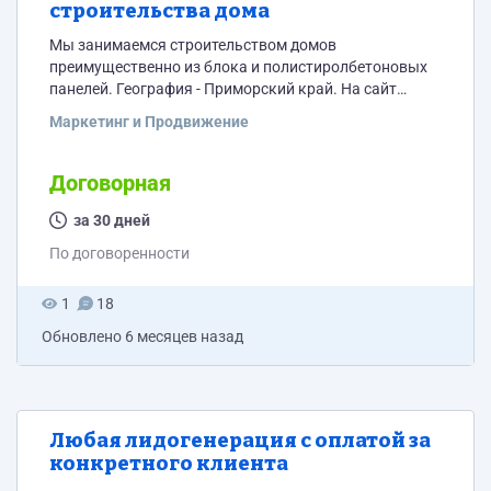
строительства дома
Мы занимаемся строительством домов
преимущественно из блока и полистиролбетоновых
панелей. География - Приморский край. На сайт
https://xn--d1abefklpejya.xn--p1ai/ Инстаграм
Маркетинг и Продвижение
@primhouse125 Готовы рассмотреть любые
предложения для достижения целей (увеличение
продаж).
Договорная
за 30 дней
По договоренности
1
18
Обновлено
6 месяцев назад
Любая лидогенерация с оплатой за
конкретного клиента