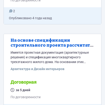
По договоренности
конкретные сроки,...
2
Опубликовано
4 года назад
На основе спецификации
строительного проекта рассчитать
смету строительства
Имеется проектная документация (архитектурные
решения) и спецификация многоквартирного
трехэтажного жилого дома. На основании этих
данных нужно рассчитать смету на строительство.
Архитектура и Дизайн интерьеров
Результатом работы должен быть документ в Excel, в
который можно будет ввести цены на материалы и
работы и в итоге получить расходную смету на
Договорная
строительство согласно предоставленной в задании
проектной документации. Интересует не абстрактная
за 5 дней
информация, а конкретные сроки, цена и опыт
По договоренности
аналогичной работы.