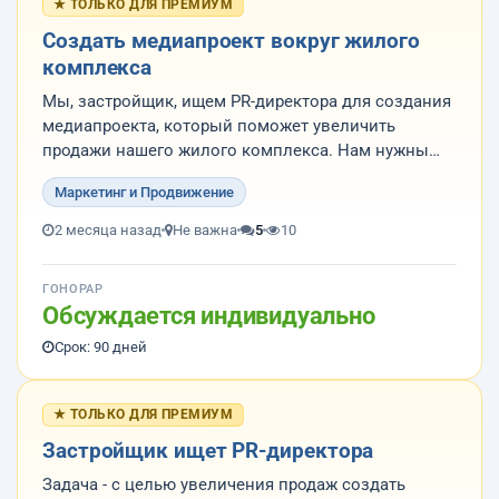
★ ТОЛЬКО ДЛЯ ПРЕМИУМ
Создать медиапроект вокруг жилого
комплекса
Мы, застройщик, ищем PR-директора для создания
медиапроекта, который поможет увеличить
продажи нашего жилого комплекса. Нам нужны
креативные специалисты, такие как продюсеры и
Маркетинг и Продвижение
PR-директора, которые имеют опыт в организации
мероприятий, создании вирусных проектов и
2 месяца назад
Не важна
5
10
работе с платформами YouTube и TikT...
ГОНОРАР
Обсуждается индивидуально
Срок: 90 дней
★ ТОЛЬКО ДЛЯ ПРЕМИУМ
Застройщик ищет PR-директора
Задача - с целью увеличения продаж создать