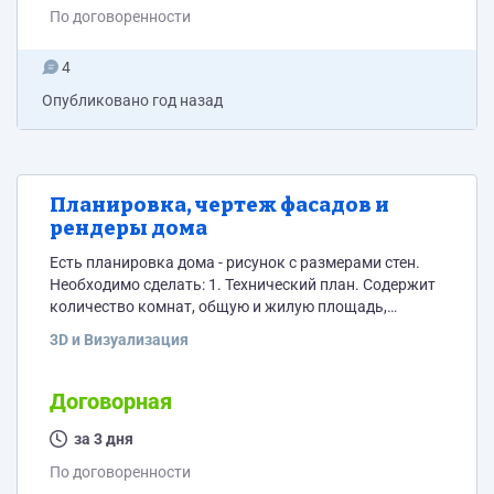
По договоренности
4
Опубликовано
год назад
Планировка, чертеж фасадов и
рендеры дома
Есть планировка дома - рисунок с размерами стен.
Необходимо сделать: 1. Технический план. Содержит
количество комнат, общую и жилую площадь,
площадь кухни. Наименование помещений и их
3D и Визуализация
площадь должны быть вписаны внутри плана
помещений с учетом наименований каждого
помещения и разбивки по квадратным метрам. 2.
Договорная
Визуальное изображение. План каждого этажа,
чертеж фасада с четырех сторон, рендеры не менее
за 3 дня
трех штук. Пример визуальных изображений
По договоренности
двухэтажного дома...