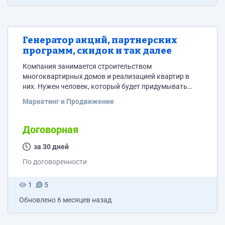
Генератор акций, партнерских
программ, скидок и так далее
Компания занимается строительством
многоквартирных домов и реализацией квартир в
них. Нужен человек, который будет придумывать
различного рода акции, скидки. Просчитывать их
Маркетинг и Продвижение
чтобы это было выгодно для компании, но в то же
время мотивировало потенциальных покупателей
совершить покупку в нашем жилом комплексе. Такие
Договорная
бонусные программы должны быть как для прямых
покупателей, так и для агентств недвижимости. Ищем
за 30 дней
только опытного специалиста кто понимает рынок
По договоренности
недвижимости новостроек...
1
5
Обновлено
6 месяцев назад