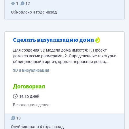
1
12
Обновлено
4 года назад
Сделать визуализацию дома
Для создания 3D модели дома имеется: 1. Проект
дома со всеми размерами. 2. Определенные текстуры:
облицовочный кирпич, кровля, террасная доска,
перегородки террасы, забор 3. Образец фасада дома,
3D и Визуализация
на подобие которого хотелось бы отделать мой дом
Задача – нарисовать коробку дома исходя из
размеров проекта и «надеть» на него те
Договорная
стройматериалы (текстуры), которые были выбраны
в магазине. То есть хочется увидеть внешнюю 3D
за 15 дней
модель будущего...
Безопасная сделка
13
Опубликовано
4 года назад