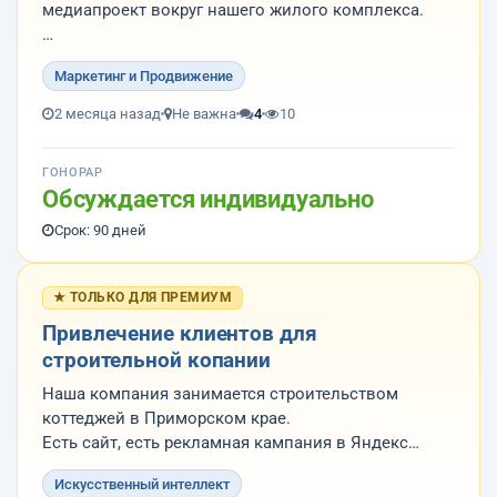
медиапроект вокруг нашего жилого комплекса.
Мы ищем:
Маркетинг и Продвижение
- креативный продюсер
- медиапродюсер
2 месяца назад
Не важна
4
10
- event-продюсер
- PR-директор
ГОНОРАР
- креативный директор
Обсуждается индивидуально
- бывший специалист медиакоманды девелоперов
Срок: 90 дней
★ ТОЛЬКО ДЛЯ ПРЕМИУМ
Привлечение клиентов для
строительной копании
Наша компания занимается строительством
коттеджей в Приморском крае.
Есть сайт, есть рекламная кампания в Яндекс
Директ.
Искусственный интеллект
Открыты к предложениям использования ИИ для