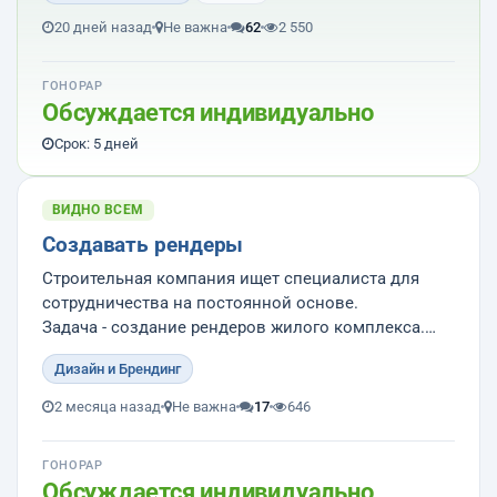
20 дней назад
Не важна
62
2 550
ГОНОРАР
Обсуждается индивидуально
Срок: 5 дней
ВИДНО ВСЕМ
Создавать рендеры
Строительная компания ищет специалиста для
сотрудничества на постоянной основе.
Задача - создание рендеров жилого комплекса.
Пример рендеров находится по ссылке
Дизайн и Брендинг
https://disk.360.yandex.ru/d/VeOH85CC71i_rQ
2 месяца назад
Не важна
17
646
От кандидата хотелось бы услышать либо цену за 1
рендер (что менее...
ГОНОРАР
Обсуждается индивидуально