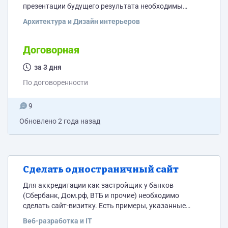
презентации будущего результата необходимы
фотографии финишного состояния дома. Необходимо
Архитектура и Дизайн интерьеров
на фото добавить окна, входную дверь, стяжку,
разводку электрики, оштукатуривание стен, вводы
труб для сантехнических приборов, мебель в санузел
Договорная
(унитаз, раковина), убрать все лишнее )строительный
мусор и остатки стройматериалов). Прикрепил
за 3 дня
несколько фото для примера. Всего 75 фото дома
По договоренности
снаружи и изнутри с разных ракурсов....
9
Обновлено
2 года назад
Сделать одностраничный сайт
Для аккредитации как застройщик у банков
(Сбербанк, Дом.рф, ВТБ и прочие) необходимо
сделать сайт-визитку. Есть примеры, указанные
ниже, но не запрещено сделать сайт в своем стиле
Веб-разработка и IT
https://dobrodom25.ru/ https://dvexclusive.ru/