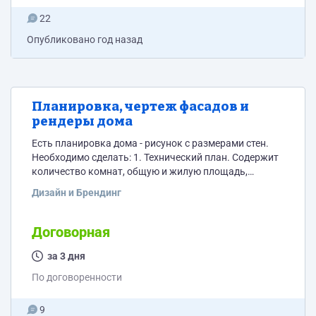
22
Опубликовано
год назад
Планировка, чертеж фасадов и
рендеры дома
Есть планировка дома - рисунок с размерами стен.
Необходимо сделать: 1. Технический план. Содержит
количество комнат, общую и жилую площадь,
площадь кухни. Наименование помещений и их
Дизайн и Брендинг
площадь должны быть вписаны внутри плана
помещений с учетом наименований каждого
помещения и разбивки по квадратным метрам. 2.
Договорная
Визуальное изображение. План каждого этажа,
чертеж фасада с четырех сторон, рендеры не менее
за 3 дня
трех штук. Пример визуальных изображений
По договоренности
двухэтажного дома...
9