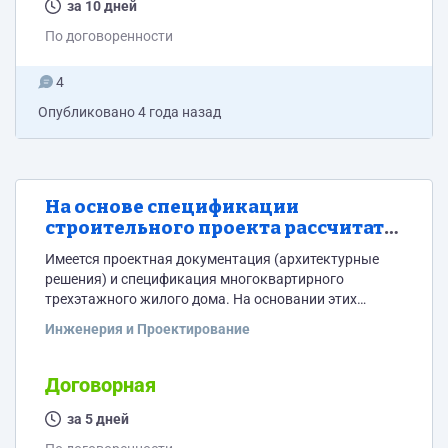
за 10 дней
По договоренности
4
Опубликовано
4 года назад
На основе спецификации
строительного проекта рассчитать
смету строительства
Имеется проектная документация (архитектурные
решения) и спецификация многоквартирного
трехэтажного жилого дома. На основании этих
данных нужно рассчитать смету на строительство.
Инженерия и Проектирование
Помимо сметы на указанные материалы необходимо
рассчитать и затраты на работы. Например, указана
1000 кубов блока, соответственно нужна стоимость
Договорная
не только блока, но и всех расходных материалов
(блочный клей и так далее) и стоимость работ по
за 5 дней
кладке. Интересует не абстрактная информация, а