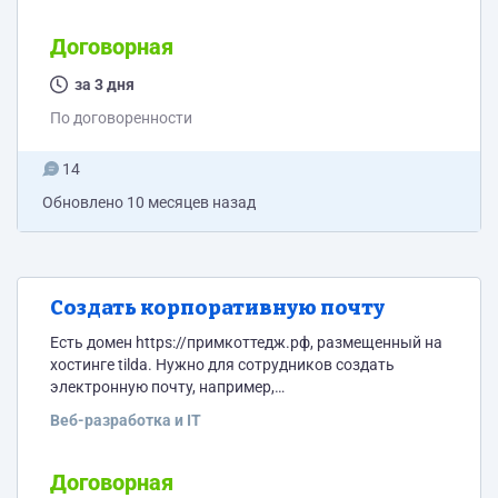
показана визитка компании. Все это время играет
фоном музыка (какая-нибудь тематическая
Договорная
подходящая к единоборствам на выбор
специалиста). Поверх фоновой музыки идет текст
за 3 дня
диктора (только немного отступ от...
По договоренности
14
Обновлено
10 месяцев назад
Создать корпоративную почту
Есть домен https://примкоттедж.рф, размещенный на
хостинге tilda. Нужно для сотрудников создать
электронную почту, например,
павел@примкоттедж.рф Доступ к почте должен быть
Веб-разработка и IT
максимально прост для обработки корреспонденции
сотрудниками.
Договорная