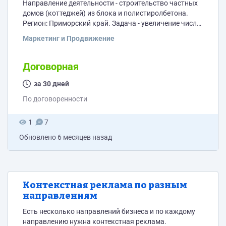
Направление деятельности - строительство частных
домов (коттеджей) из блока и полистиролбетона.
Регион: Приморский край. Задача - увеличение числа
заказчиков на подряды строительства дома.
Маркетинг и Продвижение
Имеется: сайт, аккаунт в Инстаграм. Интересует
любая реклама с оплатой за конкретного заказчика.
Готовы обсудить вознаграждение от 50.000 рублей за
Договорная
каждого приведенного клиента кто заказал
строительство дома.
за 30 дней
По договоренности
1
7
Обновлено
6 месяцев назад
Контекстная реклама по разным
направлениям
Есть несколько направлений бизнеса и по каждому
направлению нужна контекстная реклама.