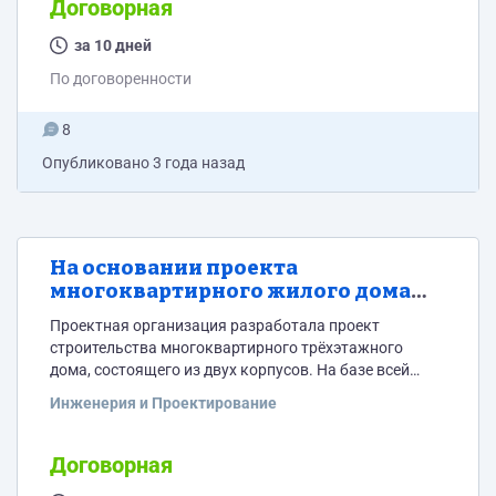
Договорная
за 10 дней
По договоренности
8
Опубликовано
3 года назад
На основании проекта
многоквартирного жилого дома
рассчитать смету проекта
Проектная организация разработала проект
строительства многоквартирного трёхэтажного
дома, состоящего из двух корпусов. На базе всей
имеющейся информации необходимо рассчитать
Инженерия и Проектирование
смету на строительство дома для всех этапов
строительства от котлована до благоустройства
территории.
Договорная