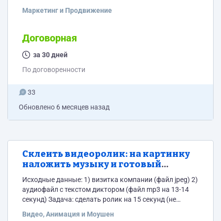
Маркетинг и Продвижение
Договорная
за 30 дней
По договоренности
33
Обновлено
6 месяцев назад
Склеить видеоролик: на картинку
наложить музыку и готовый
аудиотекст
Исходные данные: 1) визитка компании (файл jpeg) 2)
аудиофайл с текстом диктором (файл mp3 на 13-14
секунд) Задача: сделать ролик на 15 секунд (не
дольше) для рекламы на турнире по смешанным
Видео, Анимация и Моушен
единоборствам. Описание: на экране 15 секунд