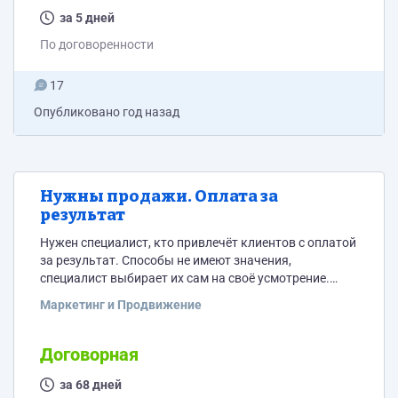
за 5 дней
По договоренности
17
Опубликовано
год назад
Нужны продажи. Оплата за
результат
Нужен специалист, кто привлечёт клиентов с оплатой
за результат. Способы не имеют значения,
специалист выбирает их сам на своё усмотрение.
Направления деятельности: 1. Продажа туров
Маркетинг и Продвижение
(онлайн турагентство) 2. Строительство коттеджей на
заказ в Приморском крае Жду конкретных
предложений
Договорная
за 68 дней