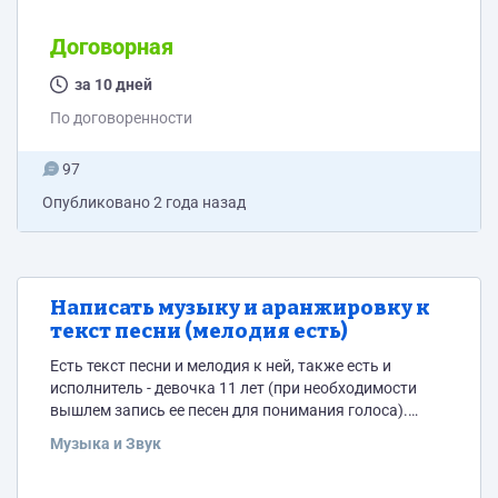
https://remdom25.ru/ Сайт должен содержать
информацию о компании, основные принципы и
Договорная
этапы строительства и так далее. Все это (помимо
информации о компании) можно взять с сайтов-
за 10 дней
примеров. Интересует недорогой простой сайт
По договоренности
(лэндинг). Хостинг есть - Tilda. Пишите пожалуйста...
97
Опубликовано
2 года назад
Написать музыку и аранжировку к
текст песни (мелодия есть)
Есть текст песни и мелодия к ней, также есть и
исполнитель - девочка 11 лет (при необходимости
вышлем запись ее песен для понимания голоса).
Необходимо написать саму музыку и аранжировку к
Музыка и Звук
ней для исполнения композиции на сцене. Просьба
скидывать конкретные цены и сроки исполнения.