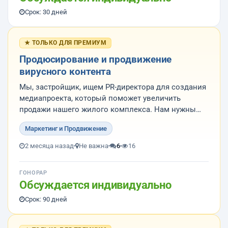
Срок: 30 дней
★ ТОЛЬКО ДЛЯ ПРЕМИУМ
Продюсирование и продвижение
вирусного контента
Мы, застройщик, ищем PR-директора для создания
медиапроекта, который поможет увеличить
продажи нашего жилого комплекса. Нам нужны
креативные специалисты, такие как продюсеры и
Маркетинг и Продвижение
PR-директора, которые имеют опыт в организации
мероприятий, создании вирусных проектов и
2 месяца назад
Не важна
6
16
работе с платформами YouTube и TikT...
ГОНОРАР
Обсуждается индивидуально
Срок: 90 дней