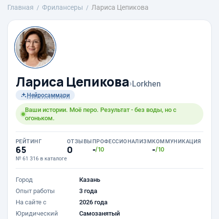
Главная
Фрилансеры
Лариса Цепикова
Лариса Цепикова
›
Lorkhen
Нейросаммари
Ваши истории. Моё перо. Результат - без воды, но с
огоньком.
РЕЙТИНГ
ОТЗЫВЫ
ПРОФЕССИОНАЛИЗМ
КОММУНИКАЦИЯ
65
0
-
-
/10
/10
№ 61 316 в каталоге
Город
Казань
Опыт работы
3 года
На сайте с
2026 года
Юридический
Самозанятый