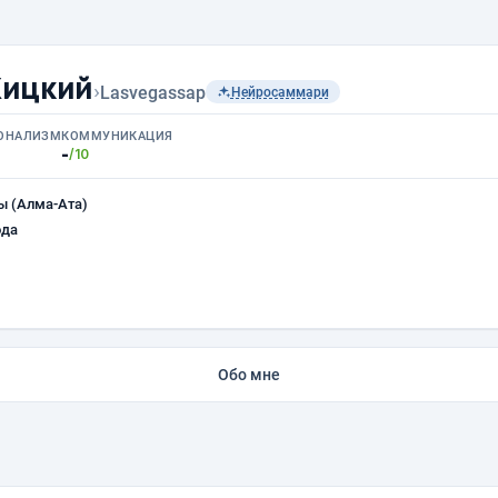
Жицкий
›
Lasvegassap
Нейросаммари
ОНАЛИЗМ
КОММУНИКАЦИЯ
-
/10
ы (Алма-Ата)
ода
Обо мне