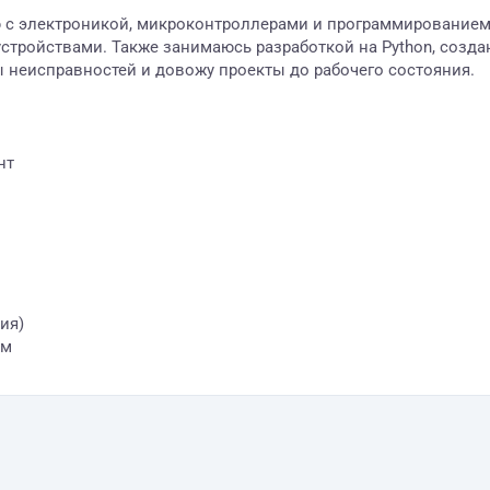
 с электроникой, микроконтроллерами и программированием.
тройствами. Также занимаюсь разработкой на Python, создан
ы неисправностей и довожу проекты до рабочего состояния.
нт
ия)
ям