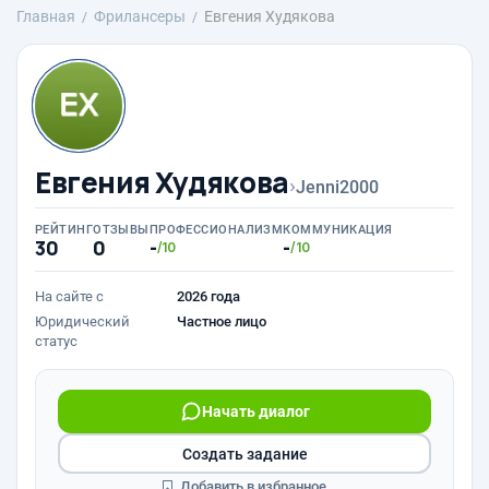
Главная
Фрилансеры
Евгения Худякова
Евгения Худякова
›
Jenni2000
РЕЙТИНГ
ОТЗЫВЫ
ПРОФЕССИОНАЛИЗМ
КОММУНИКАЦИЯ
30
0
-
-
/10
/10
На сайте с
2026 года
Юридический
Частное лицо
статус
Начать диалог
Создать задание
Добавить в избранное