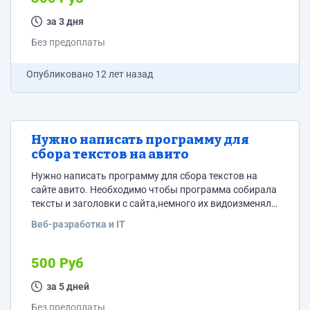
за 3 дня
Без предоплаты
Опубликовано
12 лет назад
Нужно написать программу для
сбора текстов на авито
Нужно написать программу для сбора текстов на
сайте авито. Необходимо чтобы программа собирала
тексты и заголовки с сайта,немного их видоизменяла
по запросу(например можно было в каждый текст
Веб-разработка и IT
рандомно добавлять слова или словосочетания .по
одному два три в каждом тексте).Так же нужно
сделать возможность создания черного списка слов
500 Руб
или словосочетаний,которые автоматически
убираются из текста).Программа должна собирать
за 5 дней
тексты из определенного города или области и
Без предоплаты