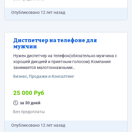
определенного раздела...
Опубликовано
12 лет назад
Дистпетчер на телефоне для
мужчин
Нужен диспетчер на телефон(обязательно мужчина с
хорошей дикцией и приятным голосом).Компания
занимается малотоннажными
грузоперевозками.Работа на дому с 9-ти утра до 10-
Бизнес, Продажи и Консалтинг
ти вечера(в том числе в выходные и праздничные
дни).Заработная плата 25 тысяч рублей без
выходных и 16 тысяч рублей при условии работы
25 000 Руб
двух диспетчеров.Мы находимся в Москве,но регион
вашего проживания(ТОЛЬКО РОССИЯ) не сильно
за 30 дней
принципиален(мобильная связь
Без предоплаты
оплачивается).Приветствуются люди с опытом
работы в диспетчером в логистической...
Опубликовано
12 лет назад