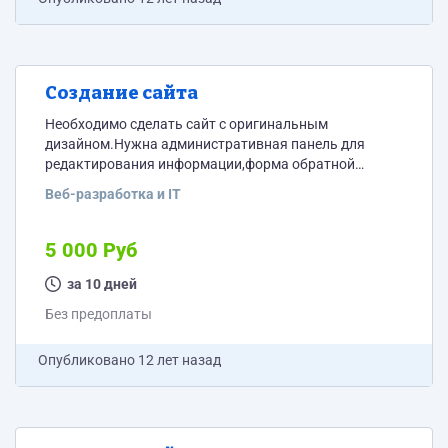
Создание сайта
Необходимо сделать сайт с оригинальным
дизайном.Нужна административная панель для
редактирования информации,форма обратной
связи,карта сайта,зашита от копирования текстовой
Веб-разработка и IT
информации.Так же должна быть проведена
внутрненняя (перелинковка) и внешняя
оптимизация(оптимизация к поисковикам,
5 000 Руб
регистрация в вебмастере яндекса и гугла .метрика и
т.д.) .
за 10 дней
Без предоплаты
Опубликовано
12 лет назад