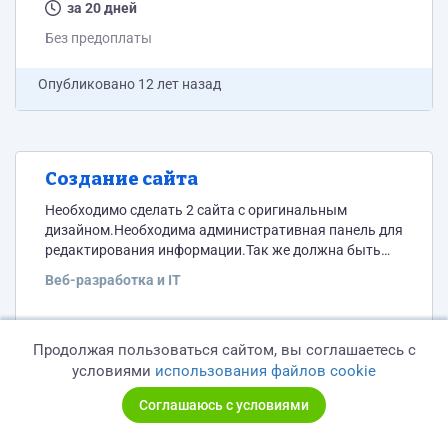
за 20 дней
Без предоплаты
Опубликовано
12 лет назад
Создание сайта
Необходимо сделать 2 сайта с оригинальным
дизайном.Необходима административная панель для
редактирования информации.Так же должна быть
проведена внутрненняя и внешняя оптимизация.Жду
Веб-разработка и IT
ваших предложений по срокам и ценам
5 000 Руб
Продолжая пользоваться сайтом, вы соглашаетесь с
за 30 дней
условиями
использования файлов cookie
Без предоплаты
Соглашаюсь с условиями
Опубликовано
13 лет назад