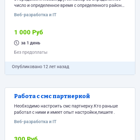
число и определенное время с определенного района.
Пропал человек следствие как обычно ничем
Веб-разработка и IT
заниматься не хочет.Одна надежда на камеры,
расположенные в районе.Кто может помочь,пишите
1 000 Руб
за 1 день
Без предоплаты
Опубликовано
12 лет назад
Работа с смс партнеркой
Необходимо настроить смс партнерку.Кто раньше
работал с ними и имеет опыт настройки,пишите .
Веб-разработка и IT
300 Руб