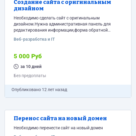
Создание сайта с оригинальным
дизайном
Необходимо сделать сайт с оригинальным
дизайном.Нужна административная панель для
редактирования информации,форма обратной
связи,карта сайта,зашита от копирования текстовой
Веб-разработка и IT
информации.Так же должна быть проведена
внутрненняя (перелинковка) и внешняя
оптимизация(оптимизация к поисковикам,
5 000 Руб
регистрация в вебмастере яндекса и гугла .метрика и
т.д.) .
за 10 дней
Без предоплаты
Опубликовано
12 лет назад
Перенос сайта на новый домен
Необходимо перенести сайт на новый домен