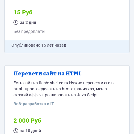
за каждую статью. Темы я даю. Пробную статью
получит каждый желающий, сотрудничать буду с
15 Руб
теми, кто пишет интересные статьи со 98%
уникальностью по Etxt. Примеры:...
за 2 дня
Без предоплаты
Опубликовано
15 лет назад
Перевети сайт на HTML
Есть сайт на flash: sheltec.ru Нужно перевести его в
html - просто сделать на html страничках, меню -
схожий эффект реализовать на Java Script.
примерную цену я написал, предлагайте вашу.
Веб-разработка и IT
2 000 Руб
за 10 дней