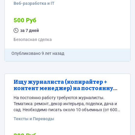
переделанный стоит на сайте) Нужно, чтобы на
Веб-разработка и IT
мобильных устройствах сайт смотрелся корректно -
боковое меню сдвигалось вниз - верхнее меню
убиралось под кнопку - решить вопрос с шапкой,
500 Руб
чтобы там оставалось только лого, а не картинка
за 7 дней
справа - шрифты Предлагайте вашу цену
Безопасная сделка
Опубликовано
9 лет назад
Ищу журналиста (копирайтер +
контент менеджер) на постоянную
работу
На постоянно работу требуются журналисты.
Тематика: ремонт, декор интерьера, поделки, дача и
сад. Необходимо писать около 10 объемных (от 6000-
7000 символов) статей в месяц (темы и ключи даю),
Тексты и Переводы
подбирать к ним картинки в поисковиках и
размещать статьи с картинками на сайте (CMS
Wordpress). Вот что примерно должно получиться: