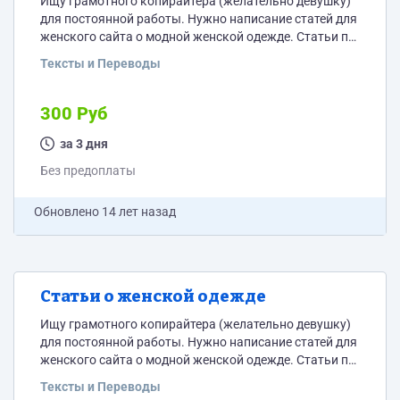
Ищу грамотного копирайтера (желательно девушку)
для постоянной работы. Нужно написание статей для
женского сайта о модной женской одежде. Статьи по
3000-4000 символов. Цена - 15 рублей за 1000
Тексты и Переводы
символов без пробела. По 1 статье в 2-3 дня. Оплата -
за каждую статью. Темы я даю. Пробную статью
получит каждый желающий, сотрудничать буду с
300 Руб
теми, кто пишет интересные статьи со 98%
уникальностью по Etxt. Примеры:...
за 3 дня
Без предоплаты
Обновлено
14 лет назад
Статьи о женской одежде
Ищу грамотного копирайтера (желательно девушку)
для постоянной работы. Нужно написание статей для
женского сайта о модной женской одежде. Статьи по
3000-4000 символов. Цена - 15 рублей за 1000
Тексты и Переводы
символов без пробела. По 1 статье в 1-2 дня. Оплата -