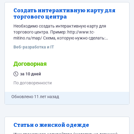
Создать интерактивную карту для
торгового центра
Необходимо создать интерактивную карту для
торгового центра. Пример: http://www.tc-
mitino.ru/map/ Схема, которую нужно сделать:
http://trk-shilovo.ru/plan-sxema-trc-shilovo/ -
Веб-разработка и IT
отрисовать и создать интерактивную карту двух
этажей. По клику также должна выводить краткая
информация (ее внесу сам, нужно только
Договорная
предусмотреть эту возможность, чтобы было, куда
вносить) Также необходимо будет прислать
за 10 дней
инструкции по тому, как вносить изменения с схему -
По договоренности
что-то изменить, добавить, убрать, переименовать.
Жду предложений по цене и...
Обновлено
11 лет назад
Статьи о женской одежде