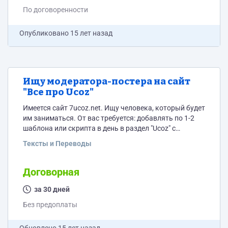
По договоренности
Опубликовано
15 лет назад
Ищу модератора-постера на сайт
"Все про Ucoz"
Имеется сайт 7ucoz.net. Ищу человека, который будет
им заниматься. От вас требуется: добавлять по 1-2
шаблона или скрипта в день в раздел "Ucoz" с
небольшим уникальным описанием, писать или
Тексты и Переводы
рерайтить по 1 статье раз в 2-3 дня в раздел
"Мастерская", приглядывать за форумом. Оплата раз
в неделю Webmoney - в зависимости от количества,
Договорная
качества и объема новостей. Для удобства можно
писать мне в аську:...
за 30 дней
Без предоплаты