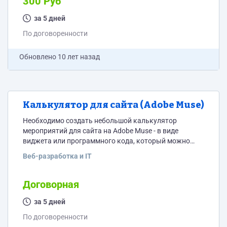
300 Руб
http://decorwind.ru/blizhe-k-londonu-britanskij-flag-v-
interere-union-jack-80-foto/ ВНИМАНИЕ: Есть
за 5 дней
предложения по 300 руб за статью - поэтому заявки с
По договоренности
большей ценой можно...
Обновлено
10 лет назад
Калькулятор для сайта (Adobe Muse)
Необходимо создать небольшой калькулятор
мероприятий для сайта на Adobe Muse - в виде
виджета или программного кода, который можно
прицепить к контактной форме для Muse. В
Веб-разработка и IT
калькуляторе всего три поля + сама форма заявки.
Пример калькулятора на картинке - ползунки и радио
кнопки + изменяющееся число у названия каждой
Договорная
колонки. Возможно - реализовать в виде
дополнительного виджета для Muse или как-то иначе,
за 5 дней
лишь бы...
По договоренности