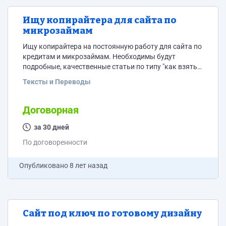
Ищу копирайтера для сайта по
микрозаймам
Ищу копирайтера на постоянную работу для сайта по
кредитам и микрозаймам. Необходимы будут
подробные, качественные статьи по типу "как взять
кредит пенсионеру" или "как взять займ на кредитную
Тексты и Переводы
карту". Статьи от 5000 символов, со списками,
подзаголовками и тд. Уникальные, с минимумом
воды, от 7 по главреду. Формат работы: вы пишете
Договорная
статью, если все ок, я оплачиваю и даю тему для
за 30 дней
следующей. Жду предложений по...
По договоренности
Опубликовано
8 лет назад
Сайт под ключ по готовому дизайну