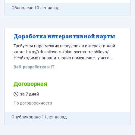
Обновлено
10 лет назад
Доработка интерактивной карты
Требуется пара мелких переделок в интерактивной
карте: http://trk-shilovo.ru/plan-sxema-trc-shilovo/
Необходимо поправить одно помещение - у него
ошибка с границами, и еще 2-3 помещения разбить на
Веб-разработка и IT
два, так как появились новые места внутри них.
Плюс нужно будет объяснить мне, как это делается,
чтобы вносить эти изменения самостоятельно. Жду
Договорная
предложений по оплате.
за 7 дней
По договоренности
Опубликовано
11 лет назад