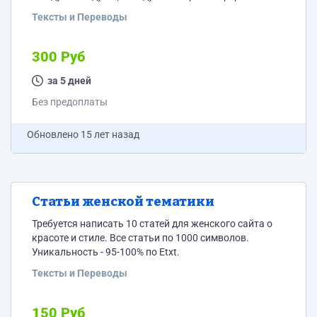
кинопоиска, уникальность от 96% по Etxt. + картинка
Тексты и Переводы
и некоторая инфа, которую также можно
скопировать с кинопоиска (года, дата премьеры,
жанр, режиссер, в главных ролях) Пока всего 30
300 Руб
фильмов, если все нормально - закажу еще. Итого: по
10 рублей описание,...
за 5 дней
Без предоплаты
Обновлено
15 лет назад
Статьи женской тематики
Требуется написать 10 статей для женского сайта о
красоте и стиле. Все статьи по 1000 символов.
Уникальность - 95-100% по Etxt.
Тексты и Переводы
150 Руб