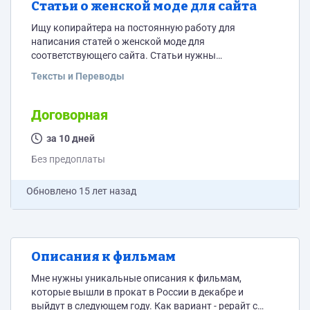
Статьи о женской моде для сайта
Ищу копирайтера на постоянную работу для
написания статей о женской моде для
соответствующего сайта. Статьи нужны
качественные, интересные, уникальные. Каждая
Тексты и Переводы
статья - где-то по 3000-4000 символов. В статьях
будет нужен главный заголовок и подзаголовки.
Примеры статей, что я хочу получить:
Договорная
www.inmoment.ru/beauty/fashion/vest-winter-2011-
2012.html www.inmoment.ru/beauty/fashion/cowboy-
за 10 дней
fashion.html Заголовки я буду давать - подзаголовки
Без предоплаты
на ваш выбор. Пока закажу одну статью у
нескольких людей - она будет всем оплачена, а...
Обновлено
15 лет назад
Описания к фильмам
Мне нужны уникальные описания к фильмам,
которые вышли в прокат в России в декабре и
выйдут в следующем году. Как вариант - рерайт с