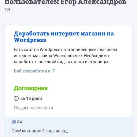
пользователем Егор Александров
18
Доработать интернет магазин на
Wordpress
Есть сайт на Wordpress с установленным плагином
интернет-магазина Woocommerce. Необходимо
доработать внешний вид каталога и страницы
товара, сделав его по примеру этого сайта:
Веб-разработка и IT
https://banka-pet.ru/catalog/ Плюс добавить скрипт
фильтра по каталогу - такого же, как на сайте в
примере.
Договорная
за 15 дней
По договоренности
34
Опубликовано
3 года назад