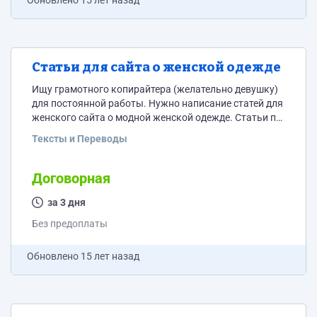
Обновлено
15 лет назад
Статьи для сайта о женской одежде
Ищу грамотного копирайтера (желательно девушку)
для постоянной работы. Нужно написание статей для
женского сайта о модной женской одежде. Статьи по
3000-4000 символов. Цена - 15 рублей за 1000
Тексты и Переводы
символов без пробела. По 1 статье в 1-2 дня. Оплата -
за каждую статью. Примеры покажу, темы дам. Если
не хватает заявок - можно писать в личку, можно в
Договорная
аську - 439556633.
за 3 дня
Без предоплаты
Обновлено
15 лет назад