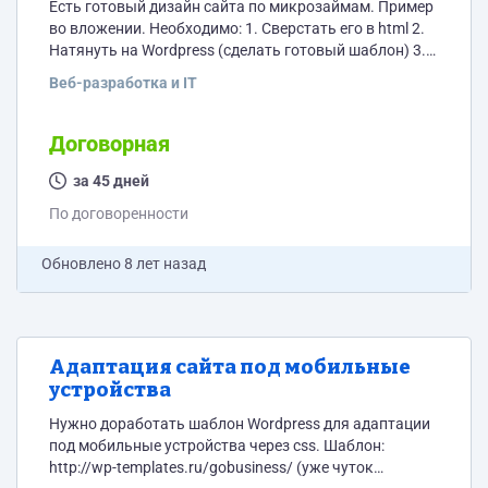
Есть готовый дизайн сайта по микрозаймам. Пример
во вложении. Необходимо: 1. Сверстать его в html 2.
Натянуть на Wordpress (сделать готовый шаблон) 3.
Написать плагин Wordpress для добавления новых
Веб-разработка и IT
микрозаймов (данные по ним, лого, процент,
название, ссылка и тд) 4. Реализовать вывод данных
из этого плагина в статьях по шорткодам
Договорная
(вставляешь шорткод - получаешь витрину с
данными займа) 5. Написать скрипт подбора
за 45 дней
микрозайма под...
По договоренности
Обновлено
8 лет назад
Адаптация сайта под мобильные
устройства
Нужно доработать шаблон Wordpress для адаптации
под мобильные устройства через css. Шаблон:
http://wp-templates.ru/gobusiness/ (уже чуток