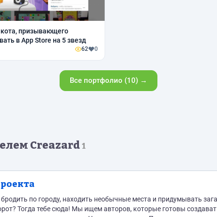
 кота, призывающего
ать в App Store на 5 звезд
62
0
Все портфолио (10) →
елем Creazard
1
проекта
от? Тогда тебе сюда! Мы ищем авторов, которые готовы создават