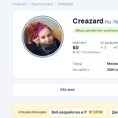
Главная
Фрилансеры
Creazard
Creazard
›
Flu
Ваш дизайн без шаблоно
РЕЙТИНГ
ОТЗЫВЫ
П
60
1
-
/
№ 83 110 в каталоге
Город
Москв
На сайте с
2009 г
Обо мне
Веб-разработка и IT
Диз
№ 24708
СПЕЦИАЛИЗАЦИИ