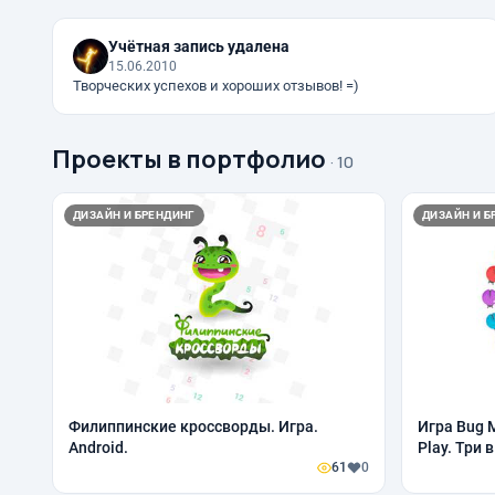
Учётная запись удалена
15.06.2010
Творческих успехов и хороших отзывов! =)
Проекты в портфолио
· 10
ДИЗАЙН И БРЕНДИНГ
ДИЗАЙН И Б
Филиппинские кроссворды. Игра.
Игра Bug M
Android.
Play. Три в
61
0