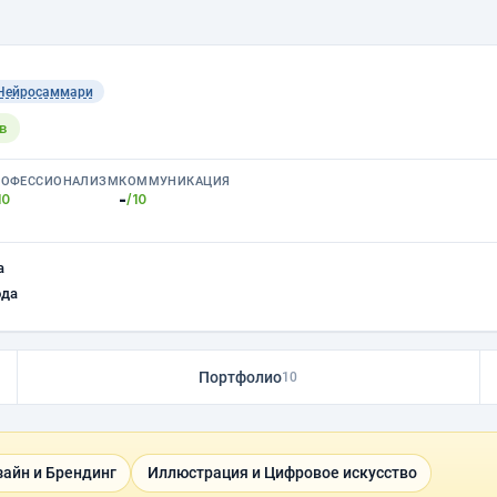
Нейросаммари
в
РОФЕССИОНАЛИЗМ
КОММУНИКАЦИЯ
-
10
/10
а
ода
Портфолио
10
айн и Брендинг
Иллюстрация и Цифровое искусство