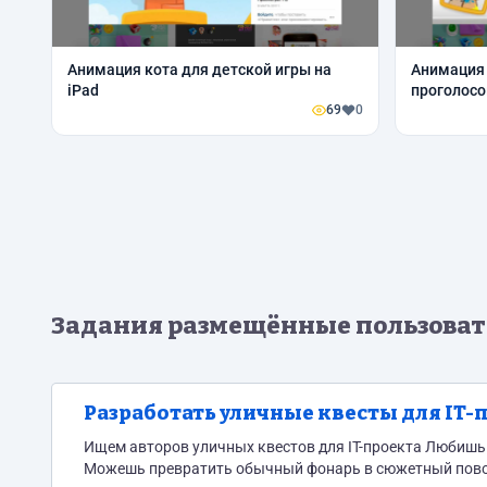
Анимация кота для детской игры на
Анимация
iPad
проголосов
69
0
Задания размещённые пользоват
Разработать уличные квесты для IT-
Ищем авторов уличных квестов для IT-проекта Любишь бродить по городу, находить необычные места и придумывать загадки?
Можешь превратить обычный фонарь в сюжетный повор