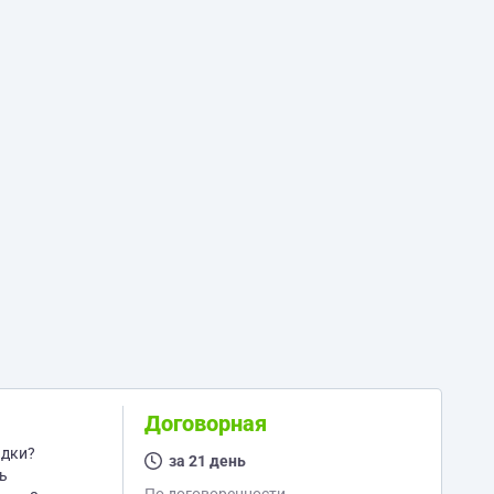
Договорная
за 21 день
ь