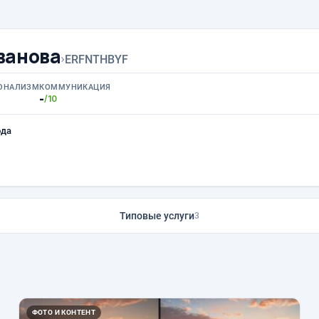
ванова
›
ERFNTHBYF
ОНАЛИЗМ
КОММУНИКАЦИЯ
-
/10
ода
Типовые услуги
3
ФОТО И КОНТЕНТ