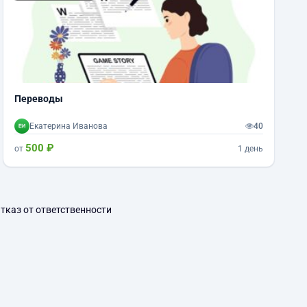
Переводы
Екатерина Иванова
40
500 ₽
от
1 день
тказ от ответственности