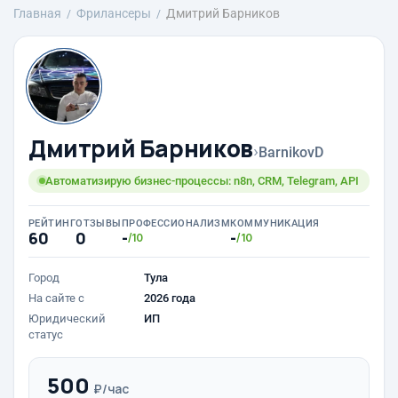
Главная
Фрилансеры
Дмитрий Барников
Дмитрий Барников
›
BarnikovD
Автоматизирую бизнес-процессы: n8n, CRM, Telegram, API
РЕЙТИНГ
ОТЗЫВЫ
ПРОФЕССИОНАЛИЗМ
КОММУНИКАЦИЯ
60
0
-
-
/10
/10
Город
Тула
На сайте с
2026 года
Юридический
ИП
статус
500
₽/час