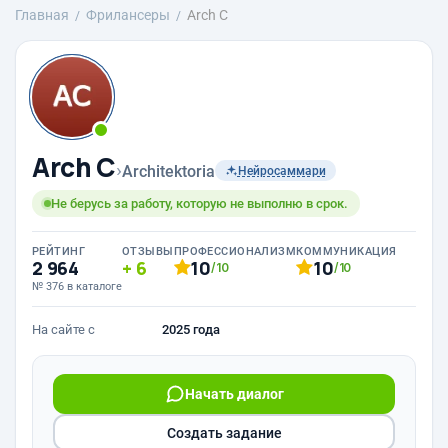
Главная
Фрилансеры
Arch С
Arch С
›
Architektoria
Нейросаммари
Не берусь за работу, которую не выполню в срок.
РЕЙТИНГ
ОТЗЫВЫ
ПРОФЕССИОНАЛИЗМ
КОММУНИКАЦИЯ
2 964
6
10
10
/10
/10
№ 376 в каталоге
На сайте с
2025 года
Начать диалог
Создать задание