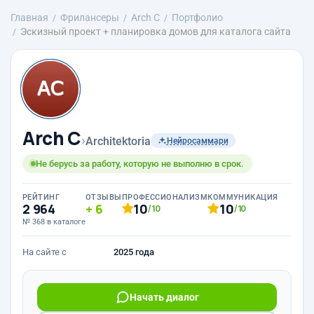
Главная
Фрилансеры
Arch С
Портфолио
Эскизный проект + планировка домов для каталога сайта
Arch С
›
Architektoria
Нейросаммари
Не берусь за работу, которую не выполню в срок.
РЕЙТИНГ
ОТЗЫВЫ
ПРОФЕССИОНАЛИЗМ
КОММУНИКАЦИЯ
2 964
6
10
10
/10
/10
№ 368 в каталоге
На сайте с
2025 года
Начать диалог