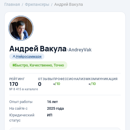
Главная
Фрилансеры
Андрей Вакула
Андрей Вакула
›
AndreyVak
Нейросаммари
Быстро, Качественно, Точно
РЕЙТИНГ
ОТЗЫВЫ
ПРОФЕССИОНАЛИЗМ
КОММУНИКАЦИЯ
170
0
-
-
/10
/10
№ 8 415 в каталоге
Опыт работы
16 лет
На сайте с
2025 года
Юридический
ИП
статус