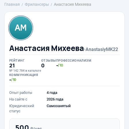
Главная
Фрилансеры
Анастасия Михеева
Анастасия Михеева
›
AnastasiyMK22
РЕЙТИНГ
ОТЗЫВЫ
ПРОФЕССИОНАЛИЗМ
21
0
-
/10
№ 142 784 в каталоге
КОММУНИКАЦИЯ
-
/10
Опыт работы
4 года
На сайте с
2026 года
Юридический
Самозанятый
статус
500
₽/час