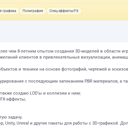
я графика
Полиграфия
Спец-эффекты/FX
 с более чем 8-летним опытом создания 3D-моделей в области 
желаний клиентов в привлекательные визуализации, анимац
 объектов и техники на основе фотографий, чертежей и эски
стурирование с последующим запеканием PBR материалов, а та
также создаю LOD’ы и коллизии к ним;
VFX-эффекты;
гую задачу.
op, Unity, Unreal и другие пакеты для работы с 3D-графикой. 