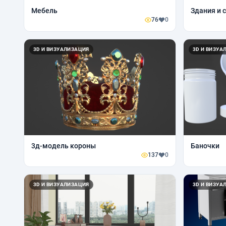
Мебель
Здания и 
76
0
3D И ВИЗУАЛИЗАЦИЯ
3D И ВИЗУА
3д-модель короны
Баночки
137
0
3D И ВИЗУАЛИЗАЦИЯ
3D И ВИЗУА