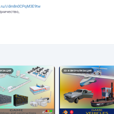
ex.ru/i/dm8n0CPqM3E9tw
дничество,
ЛИЗАЦИЯ
3D И ВИЗУАЛИЗАЦИЯ