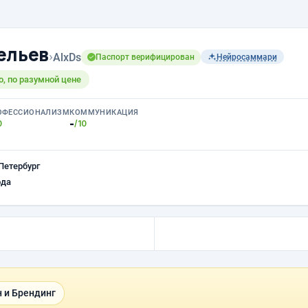
ельев
›
AlxDs
Паспорт верифицирован
Нейросаммари
, по разумной цене
ОФЕССИОНАЛИЗМ
КОММУНИКАЦИЯ
-
0
/10
Петербург
ода
 и Брендинг