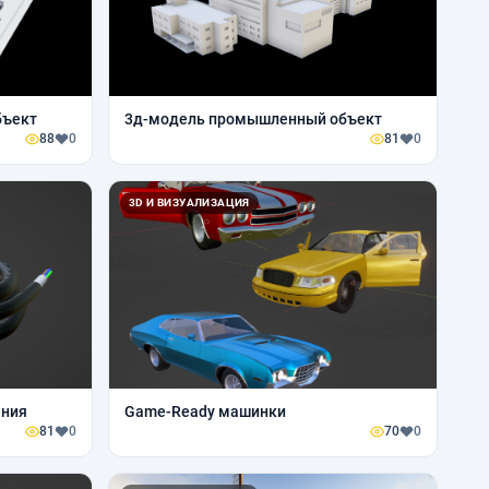
бъект
3д-модель промышленный объект
88
0
81
0
3D И ВИЗУАЛИЗАЦИЯ
ания
Game-Ready машинки
81
0
70
0