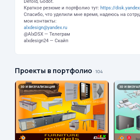
Defold, Godot.
Краткое резюме и портфолио тут:
https://disk.yand
Спасибо, что уделили мне время, надеюсь на сотру
мои контакты:
alxdesign@yandex.ru
@AlxDSX — Телеграм
alxdesign24 — Скайп
Проекты в портфолио
· 104
3D И ВИЗУАЛИЗАЦИЯ
3D И ВИЗУА