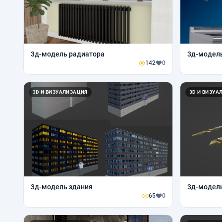
3д-модель радиатора
3д-модел
142
0
3D И ВИЗУАЛИЗАЦИЯ
3D И ВИЗУА
3д-модель здания
3д-модель
65
0