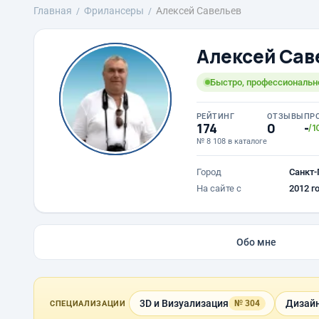
Главная
Фрилансеры
Алексей Савельев
Алексей Сав
Быстро, профессионально
РЕЙТИНГ
ОТЗЫВЫ
ПР
174
0
-
/1
№ 8 108 в каталоге
Город
Санкт-
На сайте с
2012 г
Обо мне
3D и Визуализация
Дизайн
№ 304
СПЕЦИАЛИЗАЦИИ