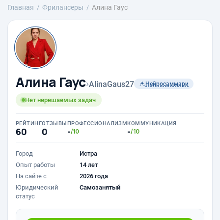
Главная
Фрилансеры
Алина Гаус
Алина Гаус
›
AlinaGaus27
Нейросаммари
Нет нерешаемых задач
РЕЙТИНГ
ОТЗЫВЫ
ПРОФЕССИОНАЛИЗМ
КОММУНИКАЦИЯ
60
0
-
-
/10
/10
Город
Истра
Опыт работы
14 лет
На сайте с
2026 года
Юридический
Самозанятый
статус